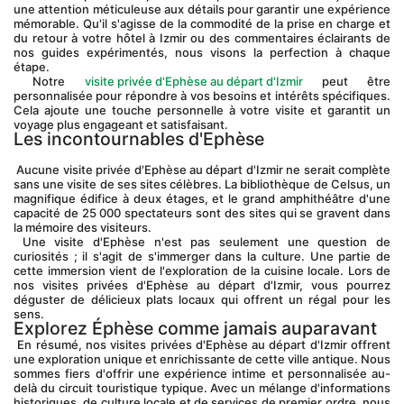
une attention méticuleuse aux détails pour garantir une expérience 
mémorable. Qu'il s'agisse de la commodité de la prise en charge et 
du retour à votre hôtel à Izmir ou des commentaires éclairants de 
nos guides expérimentés, nous visons la perfection à chaque 
étape.
 Notre 
visite privée d'Ephèse au départ d'Izmir
 peut être 
personnalisée pour répondre à vos besoins et intérêts spécifiques. 
Cela ajoute une touche personnelle à votre visite et garantit un 
voyage plus engageant et satisfaisant.
Les incontournables d'Ephèse
 Aucune visite privée d'Ephèse au départ d'Izmir ne serait complète 
sans une visite de ses sites célèbres. La bibliothèque de Celsus, un 
magnifique édifice à deux étages, et le grand amphithéâtre d'une 
capacité de 25 000 spectateurs sont des sites qui se gravent dans 
la mémoire des visiteurs.
 Une visite d'Ephèse n'est pas seulement une question de 
curiosités ; il s'agit de s'immerger dans la culture. Une partie de 
cette immersion vient de l'exploration de la cuisine locale. Lors de 
nos visites privées d'Ephèse au départ d'Izmir, vous pourrez 
déguster de délicieux plats locaux qui offrent un régal pour les 
sens.
Explorez Éphèse comme jamais auparavant
 En résumé, nos visites privées d'Ephèse au départ d'Izmir offrent 
une exploration unique et enrichissante de cette ville antique. Nous 
sommes fiers d'offrir une expérience intime et personnalisée au-
delà du circuit touristique typique. Avec un mélange d'informations 
historiques, de culture locale et de services de premier ordre, nous 