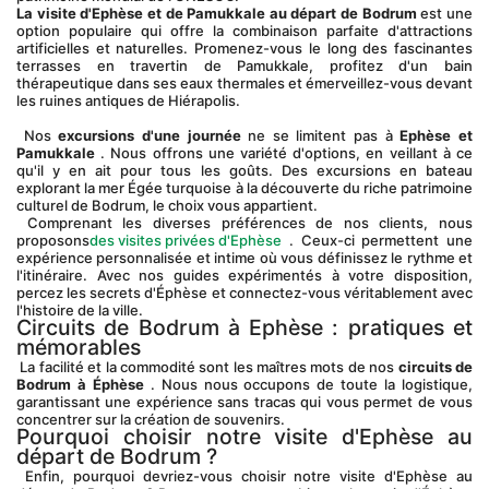
La visite d'Ephèse et de Pamukkale au départ de Bodrum
 est une 
option populaire qui offre la combinaison parfaite d'attractions 
artificielles et naturelles. Promenez-vous le long des fascinantes 
terrasses en travertin de Pamukkale, profitez d'un bain 
thérapeutique dans ses eaux thermales et émerveillez-vous devant 
les ruines antiques de Hiérapolis.
 Nos 
excursions d'une journée
 ne se limitent pas à 
Ephèse et 
Pamukkale
 . Nous offrons une variété d'options, en veillant à ce 
qu'il y en ait pour tous les goûts. Des excursions en bateau 
explorant la mer Égée turquoise à la découverte du riche patrimoine 
culturel de Bodrum, le choix vous appartient.
 Comprenant les diverses préférences de nos clients, nous 
proposons
des visites privées d'Ephèse
 . Ceux-ci permettent une 
expérience personnalisée et intime où vous définissez le rythme et 
l'itinéraire. Avec nos guides expérimentés à votre disposition, 
percez les secrets d'Éphèse et connectez-vous véritablement avec 
l'histoire de la ville.
Circuits de Bodrum à Ephèse : pratiques et 
mémorables
 La facilité et la commodité sont les maîtres mots de nos 
circuits de 
Bodrum à Éphèse
 . Nous nous occupons de toute la logistique, 
garantissant une expérience sans tracas qui vous permet de vous 
concentrer sur la création de souvenirs.
Pourquoi choisir notre visite d'Ephèse au 
départ de Bodrum ?
 Enfin, pourquoi devriez-vous choisir notre visite d'Ephèse au 