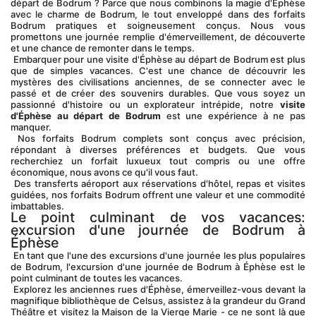
départ de Bodrum ? Parce que nous combinons la magie d'Éphèse 
avec le charme de Bodrum, le tout enveloppé dans des forfaits 
Bodrum pratiques et soigneusement conçus. Nous vous 
promettons une journée remplie d'émerveillement, de découverte 
et une chance de remonter dans le temps.
 Embarquer pour une visite d'Éphèse au départ de Bodrum est plus 
que de simples vacances. C'est une chance de découvrir les 
mystères des civilisations anciennes, de se connecter avec le 
passé et de créer des souvenirs durables. Que vous soyez un 
passionné d'histoire ou un explorateur intrépide, notre 
visite 
d'Éphèse au départ de Bodrum
 est une expérience à ne pas 
manquer.
 Nos forfaits Bodrum complets sont conçus avec précision, 
répondant à diverses préférences et budgets. Que vous 
recherchiez un forfait luxueux tout compris ou une offre 
économique, nous avons ce qu'il vous faut.
 Des transferts aéroport aux réservations d'hôtel, repas et visites 
guidées, nos forfaits Bodrum offrent une valeur et une commodité 
imbattables.
Le point culminant de vos vacances: 
excursion d'une journée de Bodrum à 
Éphèse
 En tant que l'une des excursions d'une journée les plus populaires 
de Bodrum, l'excursion d'une journée de Bodrum à Éphèse est le 
point culminant de toutes les vacances.
 Explorez les anciennes rues d'Éphèse, émerveillez-vous devant la 
magnifique bibliothèque de Celsus, assistez à la grandeur du Grand 
Théâtre et visitez la Maison de la Vierge Marie - ce ne sont là que 