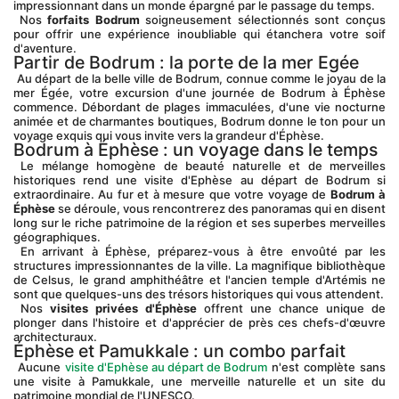
impressionnant dans un monde épargné par le passage du temps.
 Nos 
forfaits Bodrum
 soigneusement sélectionnés sont conçus 
pour offrir une expérience inoubliable qui étanchera votre soif 
d'aventure.
Partir de Bodrum : la porte de la mer Egée
 Au départ de la belle ville de Bodrum, connue comme le joyau de la 
mer Égée, votre excursion d'une journée de Bodrum à Éphèse 
commence. Débordant de plages immaculées, d'une vie nocturne 
animée et de charmantes boutiques, Bodrum donne le ton pour un 
voyage exquis qui vous invite vers la grandeur d'Éphèse.
Bodrum à Éphèse : un voyage dans le temps
 Le mélange homogène de beauté naturelle et de merveilles 
historiques rend une visite d'Ephèse au départ de Bodrum si 
extraordinaire. Au fur et à mesure que votre voyage de 
Bodrum à 
Éphèse
 se déroule, vous rencontrerez des panoramas qui en disent 
long sur le riche patrimoine de la région et ses superbes merveilles 
géographiques.
 En arrivant à Éphèse, préparez-vous à être envoûté par les 
structures impressionnantes de la ville. La magnifique bibliothèque 
de Celsus, le grand amphithéâtre et l'ancien temple d'Artémis ne 
sont que quelques-uns des trésors historiques qui vous attendent.
 Nos 
visites privées d'Éphèse
 offrent une chance unique de 
plonger dans l'histoire et d'apprécier de près ces chefs-d'œuvre 
architecturaux.
Éphèse et Pamukkale : un combo parfait
 Aucune 
visite d'Ephèse au départ de Bodrum
 n'est complète sans 
une visite à Pamukkale, une merveille naturelle et un site du 
patrimoine mondial de l'UNESCO.