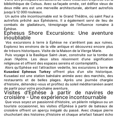
bibliothèque de Celsus. Avec sa façade ornée, cet édifice vieux de 
deux mille ans est une merveille architecturale, abritant autrefois 
jusqu'à 12 000 rouleaux.
 Un autre site incontournable est le Grand Théâtre, où saint Paul a 
autrefois prêché aux Éphésiens. Il a également servi de lieu de 
combats de gladiateurs, témoignage de l'influence romaine à 
Éphèse.
Ephesus Shore Excursions: Une aventure 
inoubliable
 Vos excursions à terre à Éphèse ne s'arrêtent pas aux ruines. 
Explorez les environs de la ville antique et découvrez encore plus 
de trésors historiques. Visite de la Maison de la Vierge Marie.
 Puis voyage à la Basilique Saint-Jean, construite sur la tombe de 
Jean l'Apôtre. Les deux sites résonnent d'une signification 
religieuse et offrent des espaces sereins et contemplatifs.
 Alors qu'Ephèse est l'attraction vedette, les excursions à terre 
de 
Kusadasi Ephesus Turkey
 offrent plus d'un site historique. 
Kusadasi est une station balnéaire animée avec des marchés, des 
restaurants et de belles plages. Après une journée chargée 
d'histoire, détendez-vous et profitez du soleil méditerranéen avant 
de partir pour votre prochaine aventure.
Visites d'Ephèse à partir de navires de 
croisière - Une expérience incontournable
 Que vous soyez un passionné d'histoire, un pèlerin religieux ou un 
touriste occasionnel, les visites d'Éphèse à partir de bateaux de 
croisière offrent un aperçu inégalé du passé. Avec chaque pierre 
chuchotant des histoires d'histoire et chaque artefact faisant écho 