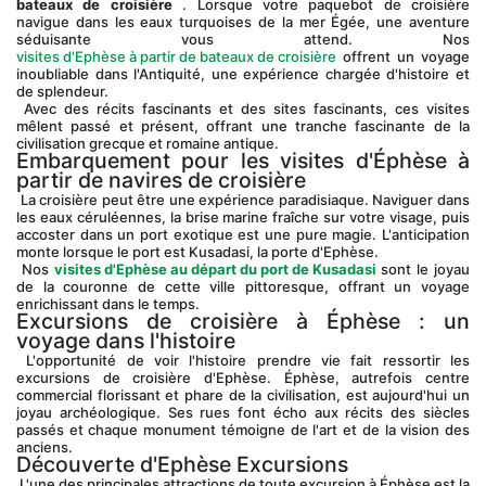
bateaux de croisière
 . Lorsque votre paquebot de croisière 
navigue dans les eaux turquoises de la mer Égée, une aventure 
séduisante vous attend. Nos
visites d'Ephèse à partir de bateaux de croisière
 offrent un voyage 
inoubliable dans l'Antiquité, une expérience chargée d'histoire et 
de splendeur.
 Avec des récits fascinants et des sites fascinants, ces visites 
mêlent passé et présent, offrant une tranche fascinante de la 
civilisation grecque et romaine antique.
Embarquement pour les visites d'Éphèse à 
partir de navires de croisière
 La croisière peut être une expérience paradisiaque. Naviguer dans 
les eaux céruléennes, la brise marine fraîche sur votre visage, puis 
accoster dans un port exotique est une pure magie. L'anticipation 
monte lorsque le port est Kusadasi, la porte d'Ephèse.
 Nos 
visites d'Ephèse au départ du port de Kusadasi
 sont le joyau 
de la couronne de cette ville pittoresque, offrant un voyage 
enrichissant dans le temps.
Excursions de croisière à Éphèse : un 
voyage dans l'histoire
 L'opportunité de voir l'histoire prendre vie fait ressortir les 
excursions de croisière d'Ephèse. Éphèse, autrefois centre 
commercial florissant et phare de la civilisation, est aujourd'hui un 
joyau archéologique. Ses rues font écho aux récits des siècles 
passés et chaque monument témoigne de l'art et de la vision des 
anciens.
Découverte d'Ephèse Excursions
 L'une des principales attractions de toute excursion à Éphèse est la 