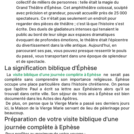
collectif de milliers de personnes : telle était la magie du 
Grand Théâtre d'Éphèse. Cet amphithéâtre colossal, sculpté 
avec précision et grandeur, pouvait accueillir près de 25 000 
spectateurs. Ce n'était pas seulement un endroit pour 
regarder des pièces de théâtre ; c'est là que l'histoire s'est 
écrite. Des duels de gladiateurs intenses qui tenaient le 
public au bord de leur siège aux espaces dramatiques 
évoquant de profondes émotions, le théâtre était l'épicentre 
du divertissement dans la ville antique. Aujourd'hui, en 
parcourant ses pas, vous pouvez presque ressentir le pouls 
du passé, vous transportant dans une époque de splendeur 
et de spectacle.
La signification biblique d'Éphèse
 La 
visite biblique d'une journée complète à Ephèse
 ne serait pas 
complète sans comprendre son importance religieuse. Éphèse 
occupe une place particulière dans l’histoire chrétienne. On pense 
que l’apôtre Paul a écrit sa lettre aux Éphésiens alors qu’il se 
trouvait dans cette ville. Son séjour de trois ans à Éphèse est bien 
documenté dans les Actes des Apôtres.
 De plus, on pense que la Vierge Marie a passé ses derniers jours 
ici, la Maison de la Vierge Marie servant de lieu de pèlerinage pour 
beaucoup.
Préparation de votre visite biblique d'une 
journée complète à Ephèse
 Pour profiter au maximum de votre voyage :