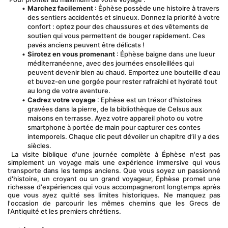
Marchez facilement
 : Éphèse possède une histoire à travers 
des sentiers accidentés et sinueux. Donnez la priorité à votre 
confort : optez pour des chaussures et des vêtements de 
soutien qui vous permettent de bouger rapidement. Ces 
pavés anciens peuvent être délicats !
Sirotez en vous promenant
 : Éphèse baigne dans une lueur 
méditerranéenne, avec des journées ensoleillées qui 
peuvent devenir bien au chaud. Emportez une bouteille d'eau 
et buvez-en une gorgée pour rester rafraîchi et hydraté tout 
au long de votre aventure.
Cadrez votre voyage
 : Ephèse est un trésor d'histoires 
gravées dans la pierre, de la bibliothèque de Celsus aux 
maisons en terrasse. Ayez votre appareil photo ou votre 
smartphone à portée de main pour capturer ces contes 
intemporels. Chaque clic peut dévoiler un chapitre d’il y a des 
siècles.
 La visite biblique d'une journée complète à Éphèse n'est pas 
simplement un voyage mais une expérience immersive qui vous 
transporte dans les temps anciens. Que vous soyez un passionné 
d'histoire, un croyant ou un grand voyageur, Éphèse promet une 
richesse d'expériences qui vous accompagneront longtemps après 
que vous ayez quitté ses limites historiques. Ne manquez pas 
l'occasion de parcourir les mêmes chemins que les Grecs de 
l'Antiquité et les premiers chrétiens.