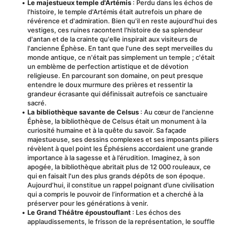
Le majestueux temple d'Artémis
 : Perdu dans les échos de 
l'histoire, le temple d'Artémis était autrefois un phare de 
révérence et d'admiration. Bien qu'il en reste aujourd'hui des 
vestiges, ces ruines racontent l'histoire de sa splendeur 
d'antan et de la crainte qu'elle inspirait aux visiteurs de 
l'ancienne Éphèse. En tant que l'une des sept merveilles du 
monde antique, ce n'était pas simplement un temple ; c'était 
un emblème de perfection artistique et de dévotion 
religieuse. En parcourant son domaine, on peut presque 
entendre le doux murmure des prières et ressentir la 
grandeur écrasante qui définissait autrefois ce sanctuaire 
sacré.
La bibliothèque savante de Celsus
 : Au cœur de l'ancienne 
Éphèse, la bibliothèque de Celsus était un monument à la 
curiosité humaine et à la quête du savoir. Sa façade 
majestueuse, ses dessins complexes et ses imposants piliers 
révèlent à quel point les Éphésiens accordaient une grande 
importance à la sagesse et à l’érudition. Imaginez, à son 
apogée, la bibliothèque abritait plus de 12 000 rouleaux, ce 
qui en faisait l'un des plus grands dépôts de son époque. 
Aujourd’hui, il constitue un rappel poignant d’une civilisation 
qui a compris le pouvoir de l’information et a cherché à la 
préserver pour les générations à venir.
Le Grand Théâtre époustouflant
 : Les échos des 
applaudissements, le frisson de la représentation, le souffle 