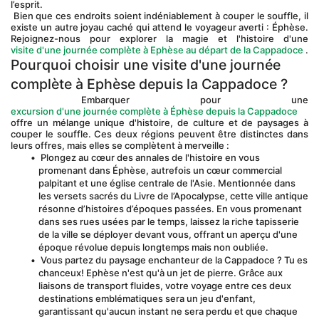
l’esprit.
 Bien que ces endroits soient indéniablement à couper le souffle, il 
existe un autre joyau caché qui attend le voyageur averti : Éphèse. 
Rejoignez-nous pour explorer la magie et l'histoire d'une
visite d'une journée complète à Ephèse au départ de la Cappadoce
 .
Pourquoi choisir une visite d'une journée 
complète à Ephèse depuis la Cappadoce ?
 Embarquer pour une 
excursion d'une journée complète à Éphèse depuis la Cappadoce
offre un mélange unique d'histoire, de culture et de paysages à 
couper le souffle. Ces deux régions peuvent être distinctes dans 
leurs offres, mais elles se complètent à merveille :
 Plongez au cœur des annales de l'histoire en vous 
promenant dans Éphèse, autrefois un cœur commercial 
palpitant et une église centrale de l'Asie. Mentionnée dans 
les versets sacrés du Livre de l’Apocalypse, cette ville antique 
résonne d’histoires d’époques passées. En vous promenant 
dans ses rues usées par le temps, laissez la riche tapisserie 
de la ville se déployer devant vous, offrant un aperçu d'une 
époque révolue depuis longtemps mais non oubliée.
 Vous partez du paysage enchanteur de la Cappadoce ? Tu es 
chanceux! Ephèse n'est qu'à un jet de pierre. Grâce aux 
liaisons de transport fluides, votre voyage entre ces deux 
destinations emblématiques sera un jeu d'enfant, 
garantissant qu'aucun instant ne sera perdu et que chaque 