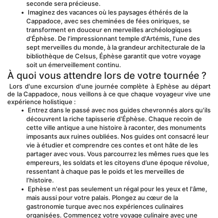
seconde sera précieuse.
 Imaginez des vacances où les paysages éthérés de la 
Cappadoce, avec ses cheminées de fées oniriques, se 
transforment en douceur en merveilles archéologiques 
d'Éphèse. De l'impressionnant temple d'Artémis, l'une des 
sept merveilles du monde, à la grandeur architecturale de la 
bibliothèque de Celsus, Éphèse garantit que votre voyage 
soit un émerveillement continu.
À quoi vous attendre lors de votre tournée ?
 Lors d'une excursion d'une journée complète à Ephèse au départ 
de la Cappadoce, nous veillons à ce que chaque voyageur vive une 
expérience holistique :
 Entrez dans le passé avec nos guides chevronnés alors qu'ils 
découvrent la riche tapisserie d'Éphèse. Chaque recoin de 
cette ville antique a une histoire à raconter, des monuments 
imposants aux ruines oubliées. Nos guides ont consacré leur 
vie à étudier et comprendre ces contes et ont hâte de les 
partager avec vous. Vous parcourrez les mêmes rues que les 
empereurs, les soldats et les citoyens d’une époque révolue, 
ressentant à chaque pas le poids et les merveilles de 
l’histoire.
 Ephèse n'est pas seulement un régal pour les yeux et l'âme, 
mais aussi pour votre palais. Plongez au cœur de la 
gastronomie turque avec nos expériences culinaires 
organisées. Commencez votre voyage culinaire avec une 