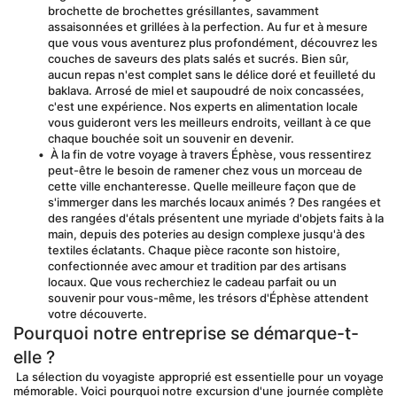
brochette de brochettes grésillantes, savamment 
assaisonnées et grillées à la perfection. Au fur et à mesure 
que vous vous aventurez plus profondément, découvrez les 
couches de saveurs des plats salés et sucrés. Bien sûr, 
aucun repas n'est complet sans le délice doré et feuilleté du 
baklava. Arrosé de miel et saupoudré de noix concassées, 
c'est une expérience. Nos experts en alimentation locale 
vous guideront vers les meilleurs endroits, veillant à ce que 
chaque bouchée soit un souvenir en devenir.
 À la fin de votre voyage à travers Éphèse, vous ressentirez 
peut-être le besoin de ramener chez vous un morceau de 
cette ville enchanteresse. Quelle meilleure façon que de 
s'immerger dans les marchés locaux animés ? Des rangées et 
des rangées d'étals présentent une myriade d'objets faits à la 
main, depuis des poteries au design complexe jusqu'à des 
textiles éclatants. Chaque pièce raconte son histoire, 
confectionnée avec amour et tradition par des artisans 
locaux. Que vous recherchiez le cadeau parfait ou un 
souvenir pour vous-même, les trésors d'Éphèse attendent 
votre découverte.
Pourquoi notre entreprise se démarque-t-
elle ?
 La sélection du voyagiste approprié est essentielle pour un voyage 
mémorable. Voici pourquoi notre excursion d'une journée complète 