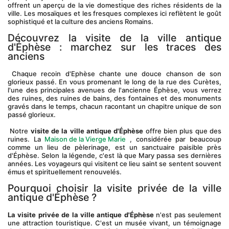
offrent un aperçu de la vie domestique des riches résidents de la 
ville. Les mosaïques et les fresques complexes ici reflètent le goût 
sophistiqué et la culture des anciens Romains.
Découvrez la visite de la ville antique 
d'Éphèse : marchez sur les traces des 
anciens
 Chaque recoin d'Ephèse chante une douce chanson de son 
glorieux passé. En vous promenant le long de la rue des Curètes, 
l'une des principales avenues de l'ancienne Éphèse, vous verrez 
des ruines, des ruines de bains, des fontaines et des monuments 
gravés dans le temps, chacun racontant un chapitre unique de son 
passé glorieux.
 Notre 
visite de la ville antique d'Éphèse
 offre bien plus que des 
ruines. La 
Maison de la Vierge Marie
 , considérée par beaucoup 
comme un lieu de pèlerinage, est un sanctuaire paisible près 
d'Éphèse. Selon la légende, c'est là que Mary passa ses dernières 
années. Les voyageurs qui visitent ce lieu saint se sentent souvent 
émus et spirituellement renouvelés.
Pourquoi choisir la visite privée de la ville 
antique d'Éphèse ?
La visite privée de la ville antique d'Éphèse
 n'est pas seulement 
une attraction touristique. C'est un musée vivant, un témoignage 