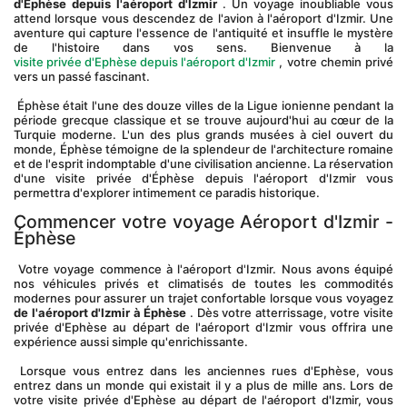
d'Ephèse depuis l'aéroport d'Izmir
 . Un voyage inoubliable vous 
attend lorsque vous descendez de l'avion à l'aéroport d'Izmir. Une 
aventure qui capture l'essence de l'antiquité et insuffle le mystère 
de l'histoire dans vos sens. Bienvenue à la
visite privée d'Ephèse depuis l'aéroport d'Izmir
 , votre chemin privé 
vers un passé fascinant.
 Éphèse était l'une des douze villes de la Ligue ionienne pendant la 
période grecque classique et se trouve aujourd'hui au cœur de la 
Turquie moderne. L'un des plus grands musées à ciel ouvert du 
monde, Éphèse témoigne de la splendeur de l'architecture romaine 
et de l'esprit indomptable d'une civilisation ancienne. La réservation 
d'une visite privée d'Éphèse depuis l'aéroport d'Izmir vous 
permettra d'explorer intimement ce paradis historique.
Commencer votre voyage Aéroport d'Izmir - 
Éphèse
 Votre voyage commence à l'aéroport d'Izmir. Nous avons équipé 
nos véhicules privés et climatisés de toutes les commodités 
modernes pour assurer un trajet confortable lorsque vous voyagez 
de l'aéroport d'Izmir à Éphèse
 . Dès votre atterrissage, votre visite 
privée d'Ephèse au départ de l'aéroport d'Izmir vous offrira une 
expérience aussi simple qu'enrichissante.
 Lorsque vous entrez dans les anciennes rues d'Ephèse, vous 
entrez dans un monde qui existait il y a plus de mille ans. Lors de 
votre visite privée d'Ephèse au départ de l'aéroport d'Izmir, vous 