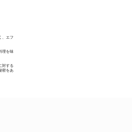
く、エフ
料理を味
に対する
秘密をあ