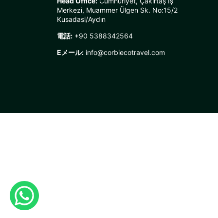
Head Office:
Cumhuriyet, Çakırtaş İş
Merkezi, Muammer Ülgen Sk. No:15/2
Kusadasi/Aydın
電話:
+90 5388342564
Eメール:
info@corbiecotravel.com