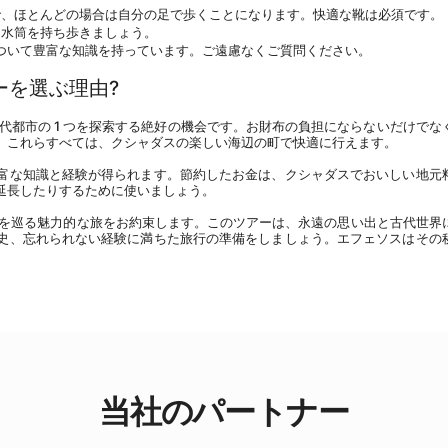
ので、ほとんどの場合は自分の足で歩くことになります。快適な靴は必須です。
、水筒を持ち歩きましょう。
ついて豊富な知識を持っています。ご遠慮なくご質問ください。
ーを選ぶ理由?
代都市の 1 つを探索する絶好の機会です。お財布の負担にならないだけでな
。これらすべては、クシャダスの楽しい海辺の町で快適に行えます。
富な知識と経験が得られます。節約したお金は、クシャダスでおいしい地元
延長したりするために使いましょう。
ジを巡る魅力的な旅をお約束します。このツアーは、永遠の思い出と古代世界
史、忘れられない経験に満ちた旅行の準備をしましょう。エフェソスはその
当社のパートナー