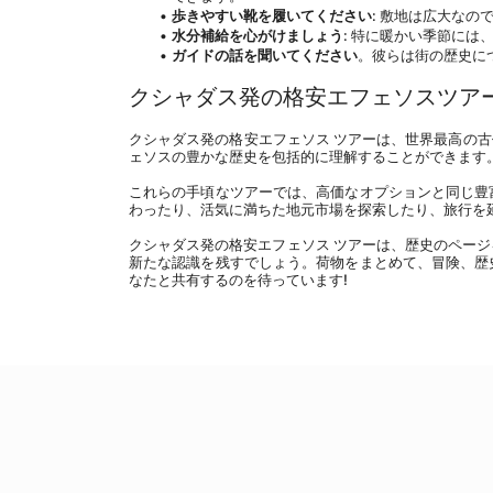
歩きやすい靴を履いてください
: 敷地は広大な
水分補給を心がけましょう
: 特に暖かい季節には
ガイドの話を聞いてください
。彼らは街の歴史に
クシャダス発の格安エフェソスツア
クシャダス発の格安エフェソス ツアーは、世界最高の古
ェソスの豊かな歴史を包括的に理解することができます
これらの手頃なツアーでは、高価なオプションと同じ豊
わったり、活気に満ちた地元市場を探索したり、旅行を
クシャダス発の格安エフェソス ツアーは、歴史のペー
新たな認識を残すでしょう。荷物をまとめて、冒険、歴
なたと共有するのを待っています!