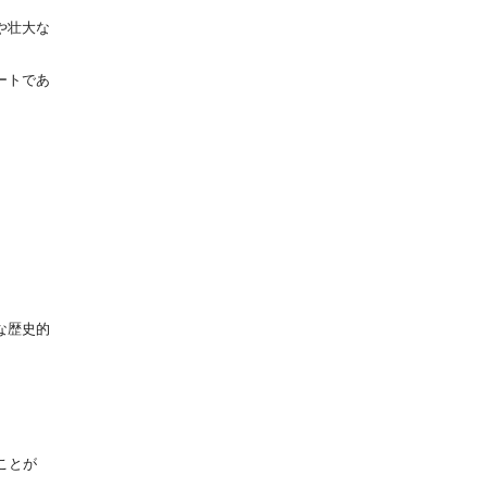
や壮大な
ートであ
な歴史的
ことが