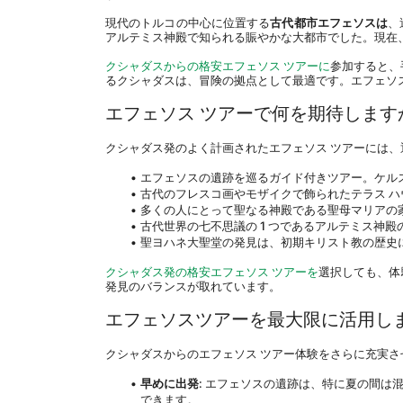
現代のトルコの中心に位置する
古代都市エフェソスは
、
アルテミス神殿で知られる賑やかな大都市でした。現在
クシャダスからの格安エフェソス ツアーに
参加すると、
るクシャダスは、冒険の拠点として最適です。エフェソ
エフェソス ツアーで何を期待します
クシャダス発のよく計画されたエフェソス ツアーには
エフェソスの遺跡を巡るガイド付きツアー。ケル
古代のフレスコ画やモザイクで飾られたテラス 
多くの人にとって聖なる神殿である聖母マリアの
古代世界の七不思議の 1 つであるアルテミス神
聖ヨハネ大聖堂の発見は、初期キリスト教の歴史に
クシャダス発の格安エフェソス ツアーを
選択しても、体
発見のバランスが取れています。
エフェソスツアーを最大限に活用し
クシャダスからのエフェソス ツアー体験をさらに充実
早めに出発
: エフェソスの遺跡は、特に夏の間
できます。