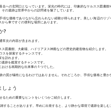
過去への玄関口となっています。栄光の時代には、印象的なケルスス図書館
、その遺跡は世界中からの訪問者を魅了しています。
手頃な価格でありながら忘れられない経験が得られます。美しい海辺のリゾ
スから車ですぐの便利な場所にあります。
か?
、通常次の内容が含まれます。
スス図書館、大劇場、ハドリアヌス神殿などの歴史的建造物を紹介します。
ハウスを探索するチャンスです。
家を訪れます。
殿の遺跡を鑑賞するチャンスです。
おける画期的な出来事の 1 つでした。
験の質が犠牲になるわけではありません。それどころか、手頃な価格と豊か
ましょう
させるための重要なヒントをいくつかご紹介します。
は混雑することがあります。早めに出発すると、より静かな環境で遺跡を楽しむ