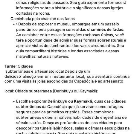
cenas religiosas do passado. Seu guia experiente fornecerá 
informações sobre a história e o significado dessas igrejas 
cortadas na rocha.
Caminhada pela chaminé das fadas
: Depois de explorar o museu, embarque em um passeio 
panorâmico pela paisagem surreal das 
chaminés de fadas
. 
Ao caminhar entre essas formações rochosas únicas, você 
terá a oportunidade de admirar suas formas sobrenaturais e 
apreciar vistas deslumbrantes dos vales circundantes. Seu 
guia compartilhará histórias e lendas associadas a essas 
maravilhas naturais notáveis.
Tarde
: Cidades
 subterrâneas e artesanato local Depois de um 
delicioso almoço em um restaurante local, sua aventura continua 
com uma visita às joias escondidas da Capadócia e ao artesanato
local: Cidade subterrânea (Derinkuyu ou Kaymakli):
Escolha explorar 
Derinkuyu ou Kaymakli
, duas das cidades 
subterrâneas da Capadócia que já serviram como refúgios 
seguros para os primeiros cristãos. Esses complexos 
subterrâneos exibem incríveis habilidades de engenharia de 
séculos atrás. Desça às profundezas dessas cidades para 
descobrir os túneis labirínticos, salas e câmaras esculpidas na 
rocha vulcânica macia. Seu guia revelará a história e os 