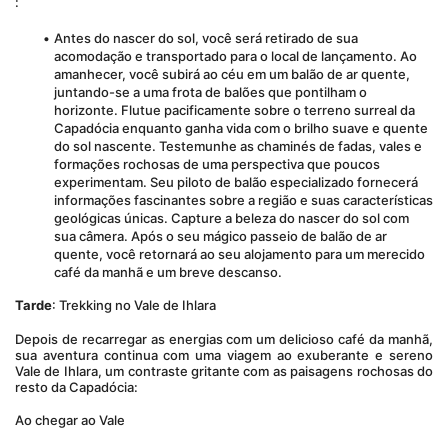
: 
Antes do nascer do sol, você será retirado de sua 
acomodação e transportado para o local de lançamento. Ao 
amanhecer, você subirá ao céu em um balão de ar quente, 
juntando-se a uma frota de balões que pontilham o 
horizonte. Flutue pacificamente sobre o terreno surreal da 
Capadócia enquanto ganha vida com o brilho suave e quente 
do sol nascente. Testemunhe as chaminés de fadas, vales e 
formações rochosas de uma perspectiva que poucos 
experimentam. Seu piloto de balão especializado fornecerá 
informações fascinantes sobre a região e suas características 
geológicas únicas. Capture a beleza do nascer do sol com 
sua câmera. Após o seu mágico passeio de balão de ar 
quente, você retornará ao seu alojamento para um merecido 
café da manhã e um breve descanso.
Tarde
: Trekking no Vale de Ihlara
Depois de recarregar as energias com um delicioso café da manhã, 
sua aventura continua com uma viagem ao exuberante e sereno 
Vale de Ihlara, um contraste gritante com as paisagens rochosas do 
resto da Capadócia:
Ao chegar ao Vale