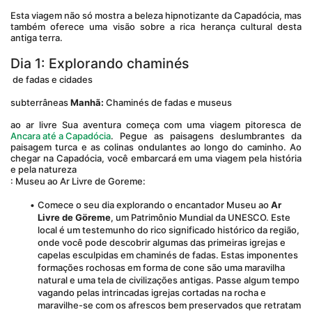
Esta viagem não só mostra a beleza hipnotizante da Capadócia, mas 
também oferece uma visão sobre a rica herança cultural desta 
antiga terra.
Dia 1: Explorando chaminés
 de fadas e cidades
subterrâneas 
Manhã: 
Chaminés de fadas e museus
ao ar livre Sua aventura começa com uma viagem pitoresca de 
Ancara até a Capadócia
. Pegue as paisagens deslumbrantes da 
paisagem turca e as colinas ondulantes ao longo do caminho. Ao 
chegar na Capadócia, você embarcará em uma viagem pela história 
e pela natureza
: Museu ao Ar Livre de Goreme:
Comece o seu dia explorando o encantador Museu ao 
Ar 
Livre de Göreme
, um Patrimônio Mundial da UNESCO. Este 
local é um testemunho do rico significado histórico da região, 
onde você pode descobrir algumas das primeiras igrejas e 
capelas esculpidas em chaminés de fadas. Estas imponentes 
formações rochosas em forma de cone são uma maravilha 
natural e uma tela de civilizações antigas. Passe algum tempo 
vagando pelas intrincadas igrejas cortadas na rocha e 
maravilhe-se com os afrescos bem preservados que retratam 