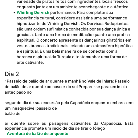
variedade de pratos feitos com ingredientes locais frescos 
enquanto janta em um ambiente aconchegante e autêntico.
Whirling Dervish
 performance: Para completar sua 
experiência cultural, considere assistir a uma performance 
hipnotizante do Whirling Dervish. Os Dervixes Rodopiantes 
são uma ordem sufi mística conhecida por sua dança única e 
graciosa, tanto uma forma de meditação quanto uma prática 
espiritual. O concerto apresenta os dançarinos giratórios em 
vestes brancas tradicionais, criando uma atmosfera hipnótica 
e espiritual. É uma bela maneira de se conectar com a 
herança espiritual da Turquia e testemunhar uma forma de 
arte cativante.
Dia 2
: Passeio de balão de ar quente e manhã no Vale de Ihlara: Passeio 
de balão de ar quente ao nascer do sol Prepare-se para um início 
antecipado no
segundo dia de sua excursão pela Capadócia enquanto embarca em 
um inesquecível passeio de 
balão de
ar quente sobre as paisagens cativantes da Capadócia. Esta 
experiência promete um início de dia de tirar o fôlego
Aventura de balão de ar quente
: