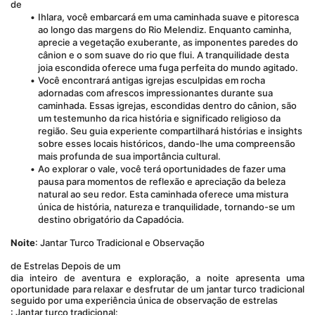
de 
Ihlara, você embarcará em uma caminhada suave e pitoresca 
ao longo das margens do Rio Melendiz. Enquanto caminha, 
aprecie a vegetação exuberante, as imponentes paredes do 
cânion e o som suave do rio que flui. A tranquilidade desta 
joia escondida oferece uma fuga perfeita do mundo agitado.
Você encontrará antigas igrejas esculpidas em rocha 
adornadas com afrescos impressionantes durante sua 
caminhada. Essas igrejas, escondidas dentro do cânion, são 
um testemunho da rica história e significado religioso da 
região. Seu guia experiente compartilhará histórias e insights 
sobre esses locais históricos, dando-lhe uma compreensão 
mais profunda de sua importância cultural.
Ao explorar o vale, você terá oportunidades de fazer uma 
pausa para momentos de reflexão e apreciação da beleza 
natural ao seu redor. Esta caminhada oferece uma mistura 
única de história, natureza e tranquilidade, tornando-se um 
destino obrigatório da Capadócia.
Noite
: Jantar Turco Tradicional e Observação
de Estrelas Depois de um 
dia inteiro de aventura e exploração, a noite apresenta uma 
oportunidade para relaxar e desfrutar de um jantar turco tradicional 
seguido por uma experiência única de observação de estrelas
: Jantar turco tradicional: