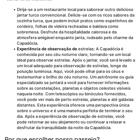
Dirija-se a um restaurante local para saborear outro delicioso 
jantar turco convencional. Delicie-se com os ricos sabores da 
cozinha turca, que podem incluir pratos como espetinhos de 
cordeiro, folhas de videira recheadas e baklava como 
sobremesa. Desfrute da hospitalidade calorosa e da 
atmosfera amigável enquanto janta, rodeado pelo charme da 
Capadócia.
Experiência de observação de
 estrelas: A Capadócia é 
conhecida por seu céu noturno claro, tornando-se um local 
ideal para observar estrelas. Após o jantar, você será levado a 
um local adequado para observação de estrelas, longe da 
poluição luminosa. Aqui, você pode olhar para os céus e 
testemunhar o brilho do céu noturno. Um astrônomo ou guia 
especializado se juntará a você para fornecer informações 
sobre as constelações, planetas e objetos celestes visíveis 
naquela noite. Com telescópios ou binóculos fornecidos, 
você pode ver mais de perto estrelas, planetas e até galáxias 
distantes. Esta experiência oferece uma perspectiva única 
sobre o universo e é uma maneira perfeita de terminar o seu 
dia. Após a experiência de observação de estrelas, você 
pode retornar ao seu alojamento ou continuar a relaxar e 
desfrutar da tranquilidade da noite da Capadócia.
Por que escolher nosso passeio?