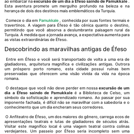
ao embarcar na 
excursão de um dia a Éfeso saindo de Pamukkale
 . 
Esta aventura promete um mergulho profundo na beleza e na 
herança de dois dos destinos mais emblemáticos da Turquia.
 Comece o dia em 
Pamukkale
 , conhecida por suas fontes termais e 
travertinos. A viagem para Éfeso é tão cênica quanto o destino, 
permitindo que você absorva a deslumbrante paisagem rural da 
Turquia. À medida que a jornada avança, a expectativa aumenta para 
as vistas extraordinárias de Éfeso.
Descobrindo as maravilhas antigas de Éfeso
 Entre em Éfeso e você será transportado de volta a uma era de 
gladiadores, arquitetura magnífica e civilizações antigas. Outrora 
um próspero porto romano, esta cidade possui ruínas bem 
preservadas que oferecem uma visão vívida da vida na época 
romana.
 O destaque que você não deve perder em nossa 
excursão de um 
dia a Éfeso saindo de Pamukkale
 é a Biblioteca de Celso, um 
símbolo da sofisticação e aprendizado romano. Ao passar por sua 
imponente fachada, é difícil não se maravilhar com a sabedoria e o 
conhecimento que um dia encheram seus corredores.
 O Anfiteatro de Éfeso, um dos maiores do gênero, carrega ecos de 
apresentações teatrais e lutas de gladiadores de séculos atrás. 
Visitar este magnífico local é uma viagem teatral contra colinas 
verdejantes. Um passeio por Éfeso seria incompleto sem uma 