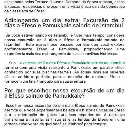
caminhada pelas Terrace Houses. Datando da época romana, essas 
luxuosas residências oferecem uma visão única da vida doméstica 
da classe alta de Éfeso.
Adicionando um dia extra: Excursão de 2 
dias a Éfeso e Pamukkale saindo de Istambul
 Se você estiver saindo de Istambul e tiver mais tempo, considere 
nossa 
excursão de 2 dias a Éfeso e Pamukkale saindo
de 
Istambul
 . Este maravilhoso passeio permite que você explore 
profundamente Éfeso e Pamukkale, proporcionando uma 
experiência mais rica e abrangente dessas maravilhas históricas.
 Sua 
excursão de 2 dias a Éfeso e Pamukkale saindo de Istambul
termina com uma visita relaxante a Pamukkale, um paraíso idílico 
conhecido por suas piscinas termais. As águas ricas em minerais 
são o antídoto perfeito para a emoção de explorar Éfeso e 
fornecem um final tranquilo para sua aventura.
Por que escolher nossa excursão de um dia 
a Éfeso saindo de Pamukkale?
 Escolher nossa excursão de um dia a Éfeso saindo de Pamukkale 
permite que você experimente a beleza e a história únicas de Éfeso 
sob a orientação de guias turísticos experientes. A narrativa 
transforma a história, as histórias e as lendas de Éfeso em uma 
jornada envolvente da qual você se lembrará para sempre.