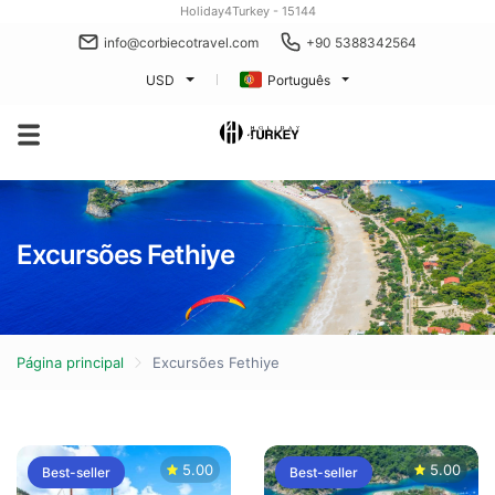
Holiday4Turkey - 15144
info@corbiecotravel.com
+90 5388342564
USD
Português
Excursões Fethiye
Página principal
Excursões Fethiye
5.00
5.00
Best-seller
Best-seller