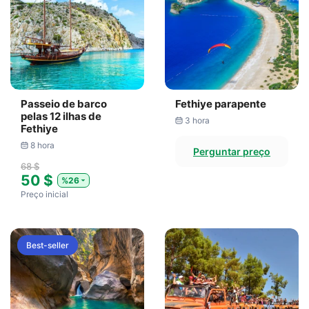
Passeio de barco
Fethiye parapente
pelas 12 ilhas de
3 hora
Fethiye
8 hora
Perguntar preço
68 $
50 $
%26
Preço inicial
Best-seller