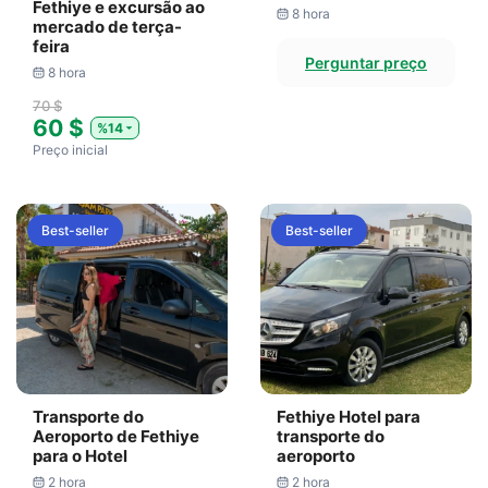
Fethiye e excursão ao
8 hora
mercado de terça-
feira
Perguntar preço
8 hora
70 $
60 $
%14
Preço inicial
Best-seller
Best-seller
Transporte do
Fethiye Hotel para
Aeroporto de Fethiye
transporte do
para o Hotel
aeroporto
2 hora
2 hora