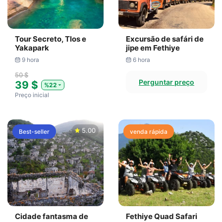
Tour Secreto, Tlos e
Excursão de safári de
Yakapark
jipe em Fethiye
9 hora
6 hora
50 $
Perguntar preço
39 $
%22
Preço inicial
5.00
Best-seller
venda rápida
Cidade fantasma de
Fethiye Quad Safari