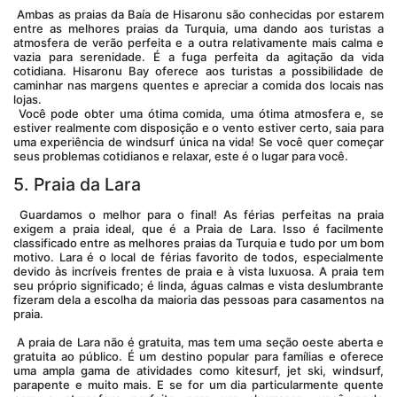
 Ambas as praias da Baía de Hisaronu são conhecidas por estarem 
entre as melhores praias da Turquia, uma dando aos turistas a 
atmosfera de verão perfeita e a outra relativamente mais calma e 
vazia para serenidade. É a fuga perfeita da agitação da vida 
cotidiana. Hisaronu Bay oferece aos turistas a possibilidade de 
caminhar nas margens quentes e apreciar a comida dos locais nas 
lojas.
 Você pode obter uma ótima comida, uma ótima atmosfera e, se 
estiver realmente com disposição e o vento estiver certo, saia para 
uma experiência de windsurf única na vida! Se você quer começar 
seus problemas cotidianos e relaxar, este é o lugar para você.
5. Praia da Lara
 Guardamos o melhor para o final! As férias perfeitas na praia 
exigem a praia ideal, que é a Praia de Lara. Isso é facilmente 
classificado entre as melhores praias da Turquia e tudo por um bom 
motivo. Lara é o local de férias favorito de todos, especialmente 
devido às incríveis frentes de praia e à vista luxuosa. A praia tem 
seu próprio significado; é linda, águas calmas e vista deslumbrante 
fizeram dela a escolha da maioria das pessoas para casamentos na 
praia.
 A praia de Lara não é gratuita, mas tem uma seção oeste aberta e 
gratuita ao público. É um destino popular para famílias e oferece 
uma ampla gama de atividades como kitesurf, jet ski, windsurf, 
parapente e muito mais. E se for um dia particularmente quente 