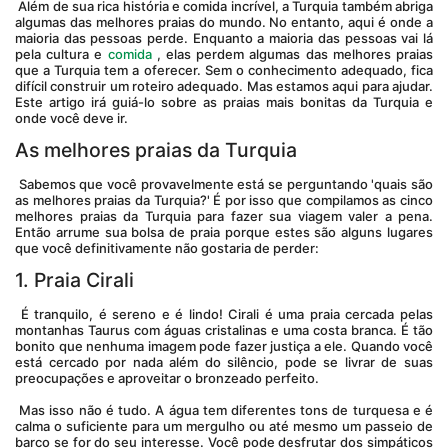
 Além de sua rica história e comida incrível, a Turquia também abriga 
algumas das melhores praias do mundo. No entanto, aqui é onde a 
maioria das pessoas perde. Enquanto a maioria das pessoas vai lá 
pela cultura e 
comida
 , elas perdem algumas das melhores praias 
que a Turquia tem a oferecer. Sem o conhecimento adequado, fica 
difícil construir um roteiro adequado. Mas estamos aqui para ajudar. 
Este artigo irá guiá-lo sobre as praias mais bonitas da Turquia e 
onde você deve ir.
As melhores praias da Turquia
 Sabemos que você provavelmente está se perguntando 'quais são 
as melhores praias da Turquia?' É por isso que compilamos as cinco 
melhores praias da Turquia para fazer sua viagem valer a pena. 
Então arrume sua bolsa de praia porque estes são alguns lugares 
que você definitivamente não gostaria de perder:
1. Praia Cirali
 É tranquilo, é sereno e é lindo! Cirali é uma praia cercada pelas 
montanhas Taurus com águas cristalinas e uma costa branca. É tão 
bonito que nenhuma imagem pode fazer justiça a ele. Quando você 
está cercado por nada além do silêncio, pode se livrar de suas 
preocupações e aproveitar o bronzeado perfeito.
 Mas isso não é tudo. A água tem diferentes tons de turquesa e é 
calma o suficiente para um mergulho ou até mesmo um passeio de 
barco se for do seu interesse. Você pode desfrutar dos simpáticos 