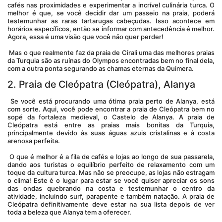
cafés nas proximidades e experimentar a incrível culinária turca. O 
melhor é que, se você decidir dar um passeio na praia, poderá 
testemunhar as raras tartarugas cabeçudas. Isso acontece em 
horários específicos, então se informar com antecedência é melhor. 
Agora, essa é uma visão que você não quer perder!
 Mas o que realmente faz da praia de Cirali uma das melhores praias 
da Turquia são as ruínas do Olympos encontradas bem no final dela, 
com a outra ponta segurando as chamas eternas da Quimera.
2. Praia de Cleópatra (Cleópatra), Alanya
 Se você está procurando uma ótima praia perto de Alanya, está 
com sorte. Aqui, você pode encontrar a praia de Cleópatra bem no 
sopé da fortaleza medieval, o Castelo de Alanya. A praia de 
Cleópatra está entre as praias mais bonitas da Turquia, 
principalmente devido às suas águas azuis cristalinas e à costa 
arenosa perfeita.
 O que é melhor é a fila de cafés e lojas ao longo de sua passarela, 
dando aos turistas o equilíbrio perfeito de relaxamento com um 
toque da cultura turca. Mas não se preocupe, as lojas não estragam 
o clima! Este é o lugar para estar se você quiser apreciar os sons 
das ondas quebrando na costa e testemunhar o centro da 
atividade, incluindo surf, parapente e também natação. A praia de 
Cleópatra definitivamente deve estar na sua lista depois de ver 
toda a beleza que Alanya tem a oferecer.