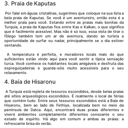
3. Praia de Kaputas
 Por falar em águas cristalinas, sugerimos que coloque na sua lista a 
bela praia de Kaputas. Se você é um aventureiro, então esta é a 
melhor praia para você. Estando entre as praias mais bonitas da 
Turquia, a praia de Kaputas fica entre Kas e Kalkan, o que significa 
que é facilmente acessível. Mas não é só isso, essa vista de tirar o 
fôlego também tem um ar de aventura, dando ao turista a 
oportunidade de surfar ou nadar, principalmente se o dia estiver 
ventando.
 A temperatura é perfeita, e moradores locais mais do que 
suficientes estão vindo aqui para você sentir a típica sensação 
turca. Você conhece os habitantes locais amigáveis e desfruta das 
espreguiçadeiras e guarda-sóis muito acessíveis para o seu 
relaxamento.
4. Baía de Hisaronu
 A Turquia está repleta de tesouros escondidos, desde belas praias 
até sítios arqueológicos escondidos. É realmente o local de férias 
que contém tudo. Entre seus tesouros escondidos está a Baía de 
Hisaronu, bem ao lado de Fethiye, localizada bem no meio da 
península de Datca. Aqui, encontrará duas praias diferentes e 
viverá ambientes completamente diferentes consoante o seu 
estado de espírito. Há algo em comum a ambas as praias: a 
refrescante brisa do verão.