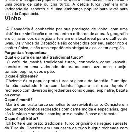
uma xícara de café ou chá turco. A delícia turca vem em uma 
variedade de sabores e é uma lembrança popular para levar para 
casa da Capadócia.
Vinho
 A Capadócia é conhecida por sua produção de vinho, com uma 
história de vinificação que remonta a milhares de anos. A geografia 
e o clima únicos da região a tornam um local ideal para o cultivo de 
uvas. Os vinhos da Capadócia são conhecidos por seu sabor rico e 
caráter único, e são uma experiência obrigatória ao visitar a região.
Perguntas frequentes:
Qual é o café da manhã tradicional turco?
 O café da manhã tradicional turco, conhecido como kahvalti, 
consiste em uma variedade de pratos como azeitonas, queijo, 
tomate, pepino, ovos e pão.
O que é gözleme?
 Gözleme é um popular prato turco originário da Anatólia. É um tipo 
de pão achatado feito com farinha, água e sal, que depois é 
recheado com diversos ingredientes como queijo, espinafre, batata 
ou carne.
O que é manti?
 Mantı é um prato turco semelhante ao ravióli italiano. Consiste em 
pequenos bolinhos recheados com carne moída e especiarias, que 
são fervidos e servidos com iogurte e molho à base de tomate.
O que é içli köfte?
 İçli köfte é um prato tradicional turco originário da região sudeste 
da Turquia. Consiste em uma casca de trigo bulgur recheada com 