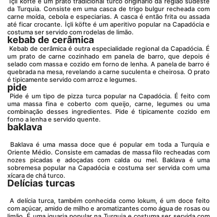
 İçli köfte é um prato tradicional turco originário da região sudeste 
da Turquia. Consiste em uma casca de trigo bulgur recheada com 
carne moída, cebola e especiarias. A casca é então frita ou assada 
até ficar crocante. İçli köfte é um aperitivo popular na Capadócia e 
costuma ser servido com rodelas de limão.
kebab de cerâmica
 Kebab de cerâmica é outra especialidade regional da Capadócia. É 
um prato de carne cozinhado em panela de barro, que depois é 
selado com massa e cozido em forno de lenha. A panela de barro é 
quebrada na mesa, revelando a carne suculenta e cheirosa. O prato 
é tipicamente servido com arroz e legumes.
pide
 Pide é um tipo de pizza turca popular na Capadócia. É feito com 
uma massa fina e coberto com queijo, carne, legumes ou uma 
combinação desses ingredientes. Pide é tipicamente cozido em 
forno a lenha e servido quente.
baklava
 Baklava é uma massa doce que é popular em toda a Turquia e 
Oriente Médio. Consiste em camadas de massa filo recheadas com 
nozes picadas e adoçadas com calda ou mel. Baklava é uma 
sobremesa popular na Capadócia e costuma ser servida com uma 
xícara de chá turco.
Delícias turcas
 A delícia turca, também conhecida como lokum, é um doce feito 
com açúcar, amido de milho e aromatizantes como água de rosas ou 
limão. É uma iguaria popular na Turquia e costuma ser servida com 