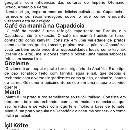
geografia, com influências das culturas do Império Otomano, 
Grego, Armênio e Persa.
 Neste artigo, exploraremos as delícias culinárias da Capadócia e 
forneceremos recomendações sobre o que comer enquanto 
visitamos esta bela região.
Café da manhã na Capadócia
 O café da manhã é uma refeição importante na Turquia, e a 
Capadócia não é exceção. O café da manhã tradicional turco, 
conhecido como kahvalti, consiste em uma variedade de pratos 
como azeitonas, queijo, tomate, pepino, ovos e pão. Na Capadócia, 
você também pode encontrar especialidades locais como kaymak 
(creme de leite), mel e doces como o börek (uma massa saborosa 
feita com massa filo).
Gözleme
 Gözleme é um popular prato turco originário da Anatólia. É um tipo 
de pão achatado feito com farinha, água e sal, que depois é 
recheado com diversos ingredientes como queijo, espinafre, batata 
ou carne. Gözleme é tipicamente cozido em uma chapa e servido 
quente.
Manti
 Mantı é um prato turco semelhante ao ravióli italiano. Consiste em 
pequenos bolinhos recheados com carne moída e especiarias, que 
são fervidos e servidos com iogurte e molho à base de tomate. 
Mantı é um prato popular na Capadócia e costuma ser servido como 
prato principal. 
İçli Köfte