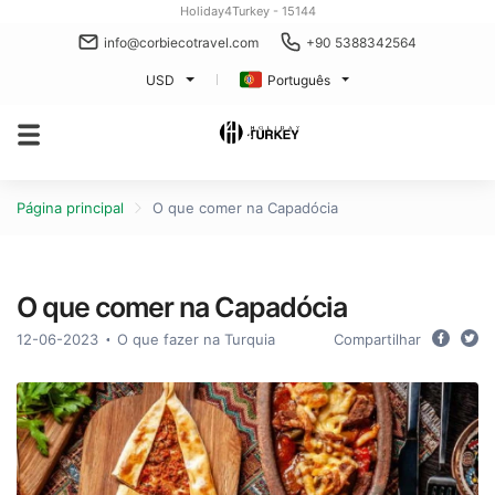
Holiday4Turkey - 15144
info@corbiecotravel.com
+90 5388342564
USD
Português
Página principal
O que comer na Capadócia
O que comer na Capadócia
12-06-2023
O que fazer na Turquia
Compartilhar