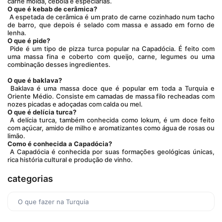
carne moída, cebola e especiarias.
O que é kebab de cerâmica?
 A espetada de cerâmica é um prato de carne cozinhado num tacho 
de barro, que depois é selado com massa e assado em forno de 
lenha.
O que é pide?
 Pide é um tipo de pizza turca popular na Capadócia. É feito com 
uma massa fina e coberto com queijo, carne, legumes ou uma 
combinação desses ingredientes. 
O que é baklava?
 Baklava é uma massa doce que é popular em toda a Turquia e 
Oriente Médio. Consiste em camadas de massa filo recheadas com 
nozes picadas e adoçadas com calda ou mel.
O que é delícia turca?
 A delícia turca, também conhecida como lokum, é um doce feito 
com açúcar, amido de milho e aromatizantes como água de rosas ou 
limão.
Como é conhecida a Capadócia?
 A Capadócia é conhecida por suas formações geológicas únicas, 
rica história cultural e produção de vinho.
categorias
O que fazer na Turquia