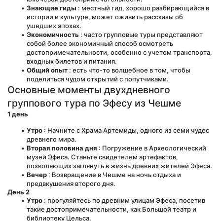
Знающие гиды
 : местный гид, хорошо разбирающийся в 
истории и культуре, может оживить рассказы об 
ушедших эпохах.
Экономичность
 : часто групповые туры представляют 
собой более экономичный способ осмотреть 
достопримечательности, особенно с учетом транспорта, 
входных билетов и питания.
Общий опыт
 : есть что-то волшебное в том, чтобы 
поделиться чудом открытий с попутчиками.
Основные моменты двухдневного 
группового тура по Эфесу из Чешме
1 день
Утро
 : Начните с Храма Артемиды, одного из семи чудес 
древнего мира.
Вторая половина дня
 : Погружение в Археологический 
музей Эфеса. Станьте свидетелем артефактов, 
позволяющих заглянуть в жизнь древних жителей Эфеса.
Вечер
 : Возвращение в Чешме на ночь отдыха и 
предвкушения второго дня.
День 2
Утро
 : прогуляйтесь по древним улицам Эфеса, посетив 
такие достопримечательности, как Большой театр и 
библиотеку Цельса.