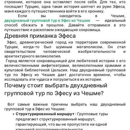
строении, которое она оставляет после себя. Для тех, кто 
посещает Турцию, одна такая история шепчет из руин Эфеса, 
маня каждого путешественника войти в его хронику.
 Если вы находитесь в Чешме, 
двухдневный групповой тур в Эфес из Чешме
 — идеальный 
способ сбежать в прошлое. Давайте отправимся в это 
путешествие и раскопаем ожидающие сокровища.
Древняя приманка Эфеса
 Эфес, древнегреческий город на территории современной 
Турции, когда-то был шумным мегаполисом. Он стал 
свидетельством человеческой изобретательности и 
архитектурного великолепия.
 Город является сокровищницей для любителей истории с его 
величественными амфитеатрами, великолепными храмами и 
культовой библиотекой Цельсия. Наш двухдневный групповой 
тур по Эфесу из Чешме дает достаточно времени, чтобы 
исследовать эти чудеса и погрузиться в их истории.
Почему стоит выбрать двухдневный 
групповой тур по Эфесу из Чешме?
 Вот самые важные причины выбрать наш двухдневный 
групповой тур в Эфес из Чешме:
Структурированный маршрут
 : Групповые туры 
предлагают структурированный маршрут, 
гарантирующий, что вы не пропустите ни одной 
ключевой достопримечательности.