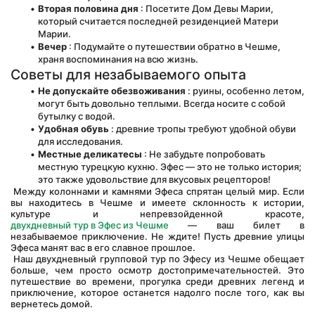
Вторая половина дня
 : Посетите Дом Девы Марии, 
который считается последней резиденцией Матери 
Марии.
Вечер
 : Подумайте о путешествии обратно в Чешме, 
храня воспоминания на всю жизнь.
Советы для незабываемого опыта
Не допускайте обезвоживания
 : руины, особенно летом, 
могут быть довольно теплыми. Всегда носите с собой 
бутылку с водой.
Удобная обувь
 : древние тропы требуют удобной обуви 
для исследования.
Местные деликатесы
 : Не забудьте попробовать 
местную турецкую кухню. Эфес — это не только история; 
это также удовольствие для вкусовых рецепторов!
 Между колоннами и камнями Эфеса спрятан целый мир. Если 
вы находитесь в Чешме и имеете склонность к истории, 
культуре и непревзойденной красоте, 
двухдневный тур в Эфес из Чешме
 — ваш билет в 
незабываемое приключение. Не ждите! Пусть древние улицы 
Эфеса манят вас в его славное прошлое.
 Наш двухдневный групповой тур по Эфесу из Чешме обещает 
больше, чем просто осмотр достопримечательностей. Это 
путешествие во времени, прогулка среди древних легенд и 
приключение, которое останется надолго после того, как вы 
вернетесь домой.