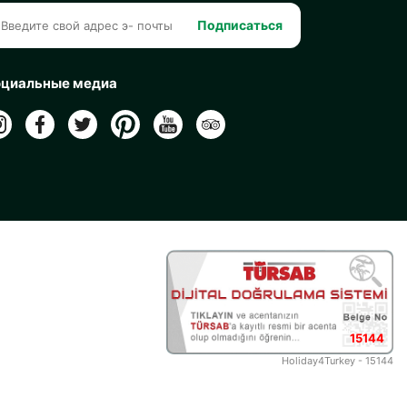
Подписаться
циальные медиа
15144
Holiday4Turkey - 15144