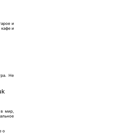
кафе и 
k 
льное 
 о 