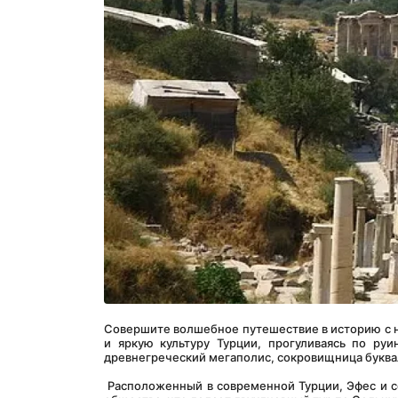
Совершите волшебное путешествие в историю с 
и яркую культуру Турции, прогуливаясь по ру
древнегреческий мегаполис, сокровищница буква
 Расположенный в современной Турции, Эфес и соседний мегаполис Сельчук предлагают обогащающий взгляд на древние 