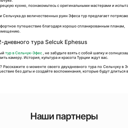
льчуке.
урецкую кухню, познакомьтесь с оригинальными мастерами и испыта
ии Сельчука до величественных руин Эфеса тур предлагает потряса
мфортное путешествие благодаря хорошо спланированным планам, 
азмещению.
-дневного тура Selcuk Ephesus
ый 
тур в Сельчук-Эфес
 , не забудьте взять с собой шапку и солнцеза
ить камеру. История, культура и красота Турции ждут вас.
ествие без даты и создайте воспоминания, которые будут длиться 
Наши партнеры