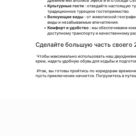
древнем мегаполисе Эфесе и его соседе Се
Культурные гости
 : отведайте настоящую т
традиционное турецкое гостеприимство.
Волнующие виды
 : от живописной географ
виды и незабываемые впечатления.
Комфорт и удобство
 : мы обеспечиваем ко
доступному транспорту и качественному р
Сделайте большую часть своего 2
 Чтобы максимально использовать наш двухдневн
крем, надеть удобную обувь для ходьбы и подготов
 Итак, вы готовы пройтись по коридорам времени? Расскажите о моменте своего двухдневного тура по Сельчуку в Эфесе, и 
пусть приключение начнется. Погрузитесь в путеш