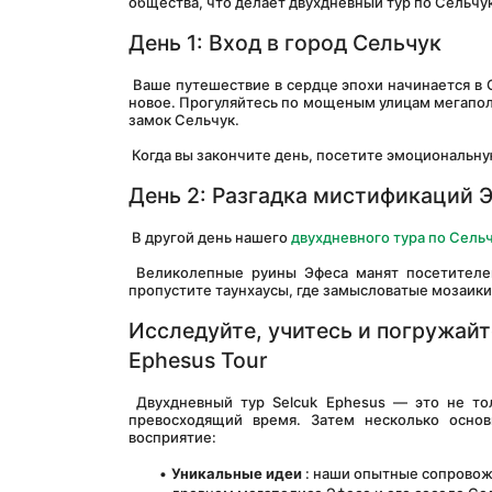
общества, что делает двухдневный тур по Сельч
День 1: Вход в город Сельчук
 Ваше путешествие в сердце эпохи начинается в Сельчуке, древнем мегаполисе, в котором прекрасно сочетаются старое и 
новое. Прогуляйтесь по мощеным улицам мегаполи
замок Сельчук.
 Когда вы закончите день, посетите эмоциональн
День 2: Разгадка мистификаций 
 В другой день нашего 
двухдневного тура по Сель
 Великолепные руины Эфеса манят посетителей великолепием Библиотеки Цельса и огромного Большого театра. Не 
пропустите таунхаусы, где замысловатые мозаики
Исследуйте, учитесь и погружайт
Ephesus Tour
 Двухдневный тур Selcuk Ephesus — это не только осмотр достопримечательностей; речь идет о погружении в мир, 
превосходящий время. Затем несколько основ
восприятие: 
Уникальные идеи
 : наши опытные сопрово