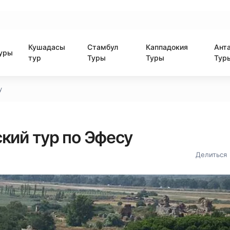
Кушадасы
Стамбул
Каппадокия
Ант
уры
тур
Туры
Туры
Тур
у
кий тур по Эфесу
Делиться