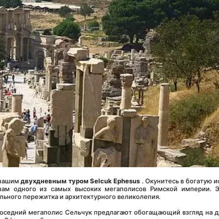
нашим 
двухдневным туром Selcuk Ephesus
 . Окунитесь в богатую и
инам одного из самых высоких мегаполисов Римской империи. 
льного пережитка и архитектурного великолепия.