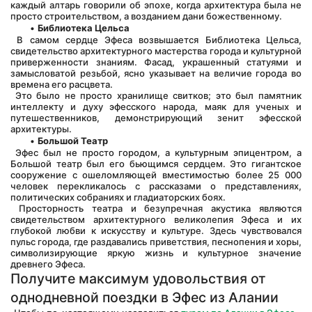
каждый алтарь говорили об эпохе, когда архитектура была не 
просто строительством, а возданием дани божественному.
Библиотека Цельса
 В самом сердце Эфеса возвышается Библиотека Цельса, 
свидетельство архитектурного мастерства города и культурной 
приверженности знаниям. Фасад, украшенный статуями и 
замысловатой резьбой, ясно указывает на величие города во 
времена его расцвета.
 Это было не просто хранилище свитков; это был памятник 
интеллекту и духу эфесского народа, маяк для ученых и 
путешественников, демонстрирующий зенит эфесской 
архитектуры.
Большой Театр
 Эфес был не просто городом, а культурным эпицентром, а 
Большой театр был его бьющимся сердцем. Это гигантское 
сооружение с ошеломляющей вместимостью более 25 000 
человек перекликалось с рассказами о представлениях, 
политических собраниях и гладиаторских боях.
 Просторность театра и безупречная акустика являются 
свидетельством архитектурного великолепия Эфеса и их 
глубокой любви к искусству и культуре. Здесь чувствовался 
пульс города, где раздавались приветствия, песнопения и хоры, 
символизирующие яркую жизнь и культурное значение 
древнего Эфеса.
Получите максимум удовольствия от 
однодневной поездки в Эфес из Алании