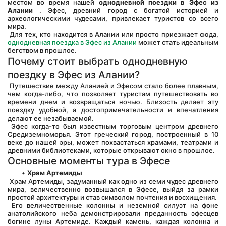
местом во время нашей 
однодневной поездки в Эфес из 
Алании
 . Эфес, древний город с богатой историей и 
археологическими чудесами, привлекает туристов со всего 
мира.
 Для тех, кто находится в Алании или просто приезжает сюда,
однодневная поездка в Эфес из Алании
 может стать идеальным 
бегством в прошлое.
Почему стоит выбрать однодневную 
поездку в Эфес из Алании?
 Путешествие между Аланией и Эфесом стало более плавным, 
чем когда-либо, что позволяет туристам путешествовать во 
времени днем и возвращаться ночью. Близость делает эту 
поездку удобной, а достопримечательности и впечатления 
делают ее незабываемой.
 Эфес когда-то был известным торговым центром древнего 
Средиземноморья. Этот греческий город, построенный в 10 
веке до нашей эры, может похвастаться храмами, театрами и 
древними библиотеками, которые открывают окно в прошлое.
Основные моменты тура в Эфесе
Храм Артемиды
 Храм Артемиды, задуманный как одно из семи чудес древнего 
мира, величественно возвышался в Эфесе, выйдя за рамки 
простой архитектуры и став символом почтения и восхищения.
 Его величественные колонны и неземной силуэт на фоне 
анатолийского неба демонстрировали преданность эфесцев 
богине луны Артемиде. Каждый камень, каждая колонна и 