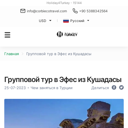
Holiday4Turkey - 15144
info@corbiecotravel.com
+90 5388342564
USD
Русский
Главная
Групповой тур в Эфес из Кушадасы
Групповой тур в Эфес из Кушадасы
25-07-2023
Чем заняться в Турции
Делиться