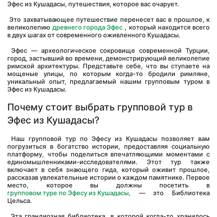
Эфес из Кушадасы, путешествия, которое вас очарует.
 Это захватывающее путешествие перенесет вас в прошлое, к 
великолепию 
древнего города Эфес
 , который находится всего 
в двух шагах от современного оживленного Кушадасы.
 Эфес — археологическое сокровище современной Турции, 
город, застывший во времени, демонстрирующий великолепие 
римской архитектуры. Представьте себе, что вы ступаете на 
мощеные улицы, по которым когда-то бродили римляне, 
уникальный опыт, предлагаемый нашим групповым туром в 
Эфес из Кушадасы.
Почему стоит выбрать групповой тур в 
Эфес из Кушадасы?
 Наш групповой тур по Эфесу из Кушадасы позволяет вам 
погрузиться в богатство истории, предоставляя социальную 
платформу, чтобы поделиться впечатляющими моментами с 
единомышленниками-исследователями. Этот тур также 
включает в себя знающего гида, который оживит прошлое, 
рассказав увлекательные истории о каждом памятнике. Первое 
место, которое вы должны посетить в
групповом туре по Эфесу из Кушадасы,
 — это Библиотека 
Цельса.
 Эта грандиозная библиотека, в которой когда-то хранилось 