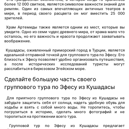
более 12 000 свитков, является символом важности знаний для 
римлян. Один из самых впечатляющих античных театров в 
мире, в период своего расцвета он мог вместить 25 000 
зрителей.
 Храм Артемиды также является одним из мест, которые вы 
увидите. Одно из семи чудес древнего мира, от храма мало что 
осталось, но его важность и красота продолжают захватывать 
воображение.
 Кушадасы, оживленный приморский город в Турции, является 
идеальной отправной точкой для группового тура по Эфесу. Его 
близость к Эфесу позволяет удобно организовать путешествия, 
а после исторических исследований туристы могут 
расслабиться в бирюзовом Эгейском море.
Сделайте большую часть своего 
группового тура по Эфесу из Кушадасы
 Для приятного группового тура по Эфесу из Кушадасы не 
забудьте защитить себя от солнца, надеть удобную обувь для 
ходьбы и взять с собой много воды. Не торопитесь, чтобы 
погрузиться в историю, сделать много фотографий и не 
торопиться на протяжении всего тура.
 Групповой тур по Эфесу из Кушадасы предлагает 