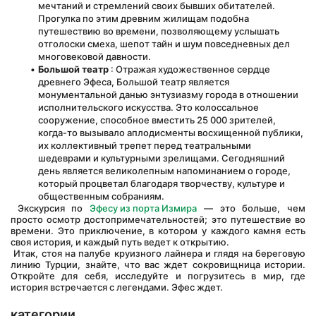
мечтаний и стремлений своих бывших обитателей. 
Прогулка по этим древним жилищам подобна 
путешествию во времени, позволяющему услышать 
отголоски смеха, шепот тайн и шум повседневных дел 
многовековой давности.
Большой театр
 : Отражая художественное сердце 
древнего Эфеса, Большой театр является 
монументальной данью энтузиазму города в отношении 
исполнительского искусства. Это колоссальное 
сооружение, способное вместить 25 000 зрителей, 
когда-то вызывало аплодисменты восхищенной публики, 
их коллективный трепет перед театральными 
шедеврами и культурными зрелищами. Сегодняшний 
день является великолепным напоминанием о городе, 
который процветал благодаря творчеству, культуре и 
общественным собраниям.
 Экскурсия по 
Эфесу из порта Измира
 — это больше, чем 
просто осмотр достопримечательностей; это путешествие во 
времени. Это приключение, в котором у каждого камня есть 
своя история, и каждый путь ведет к открытию.
 Итак, стоя на палубе круизного лайнера и глядя на береговую 
линию Турции, знайте, что вас ждет сокровищница истории. 
Откройте для себя, исследуйте и погрузитесь в мир, где 
история встречается с легендами. Эфес ждет.
категории