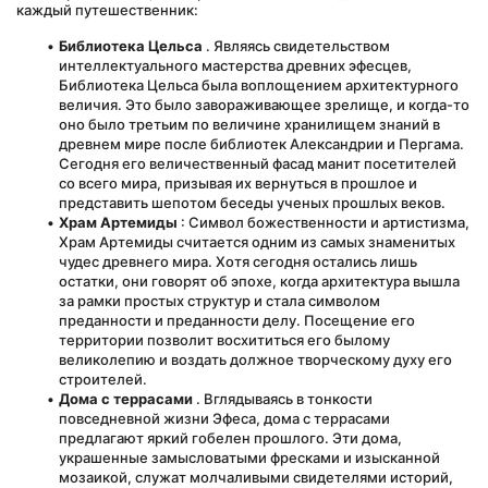
каждый путешественник:
Библиотека Цельса
 . Являясь свидетельством 
интеллектуального мастерства древних эфесцев, 
Библиотека Цельса была воплощением архитектурного 
величия. Это было завораживающее зрелище, и когда-то 
оно было третьим по величине хранилищем знаний в 
древнем мире после библиотек Александрии и Пергама. 
Сегодня его величественный фасад манит посетителей 
со всего мира, призывая их вернуться в прошлое и 
представить шепотом беседы ученых прошлых веков.
Храм Артемиды
 : Символ божественности и артистизма, 
Храм Артемиды считается одним из самых знаменитых 
чудес древнего мира. Хотя сегодня остались лишь 
остатки, они говорят об эпохе, когда архитектура вышла 
за рамки простых структур и стала символом 
преданности и преданности делу. Посещение его 
территории позволит восхититься его былому 
великолепию и воздать должное творческому духу его 
строителей.
Дома с террасами
 . Вглядываясь в тонкости 
повседневной жизни Эфеса, дома с террасами 
предлагают яркий гобелен прошлого. Эти дома, 
украшенные замысловатыми фресками и изысканной 
мозаикой, служат молчаливыми свидетелями историй, 