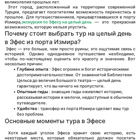
великолепия прошлых лет.
 Этот город, расположенный на территории современной 
Турции, предлагает посетителям возможность перенестись в 
прошлое. Для путешественников, пришвартовавшихся в порту 
Измира,
экскурсия по Эфесу на целый день
 — это прекрасная 
возможность, которую нельзя упустить.
Почему стоит выбрать тур на целый день 
в Эфес из порта Измира?
 Эфес — это больше, чем просто руины; это ощутимая связь с 
историей. Однако однодневное путешествие необходимо, 
чтобы по-настоящему оценить его красоту и значение. Вот 
несколько причин:
Глубина опыта
 : Эфес огромен и богат историческими 
достопримечательностями. От знаменитой Библиотеки 
Цельса до величия Большого театра — целый день 
гарантирует, что вы ничего не пропустите.
Опытные гиды
 : знающие гиды оживляют историю, 
рассказывая истории и мелочи, недоступные в обычном 
путеводителе.
Удобство
 : трансфер из порта Измира сделает ваш тур 
без проблем.
Основные моменты тура в Эфесе
 Хотя каждый уголок Эфеса хранит свою историю, есть 
некоторые места, которые обязательно должен посетить 