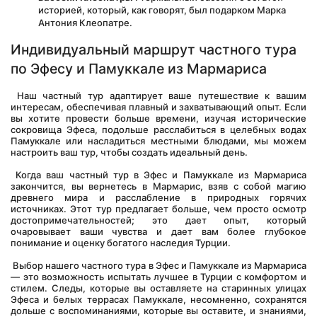
историей, который, как говорят, был подарком Марка 
Антония Клеопатре.
Индивидуальный маршрут частного тура 
по Эфесу и Памуккале из Мармариса
 Наш частный тур адаптирует ваше путешествие к вашим 
интересам, обеспечивая плавный и захватывающий опыт. Если 
вы хотите провести больше времени, изучая исторические 
сокровища Эфеса, подольше расслабиться в целебных водах 
Памуккале или насладиться местными блюдами, мы можем 
настроить ваш тур, чтобы создать идеальный день.
 Когда ваш частный тур в Эфес и Памуккале из Мармариса 
закончится, вы вернетесь в Мармарис, взяв с собой магию 
древнего мира и расслабление в природных горячих 
источниках. Этот тур предлагает больше, чем просто осмотр 
достопримечательностей; это дает опыт, который 
очаровывает ваши чувства и дает вам более глубокое 
понимание и оценку богатого наследия Турции.
 Выбор нашего частного тура в Эфес и Памуккале из Мармариса 
— это возможность испытать лучшее в Турции с комфортом и 
стилем. Следы, которые вы оставляете на старинных улицах 
Эфеса и белых террасах Памуккале, несомненно, сохранятся 
дольше с воспоминаниями, которые вы оставите, и знаниями, 