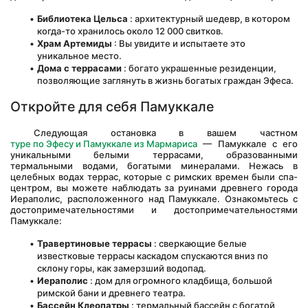
Библиотека Цельса
 : архитектурный шедевр, в котором 
когда-то хранилось около 12 000 свитков.
Храм Артемиды
 : Вы увидите и испытаете это 
уникальное место.
Дома с террасами
 : богато украшенные резиденции, 
позволяющие заглянуть в жизнь богатых граждан Эфеса.
Откройте для себя Памуккале
 Следующая остановка в вашем частном 
туре по Эфесу и Памуккале из Мармариса
 — Памуккале с его 
уникальными белыми террасами, образованными 
термальными водами, богатыми минералами. Нежась в 
целебных водах террас, которые с римских времен были спа-
центром, вы можете наблюдать за руинами древнего города 
Иераполис, расположенного над Памуккале. Ознакомьтесь с 
достопримечательностями и достопримечательностями 
Памуккале:
Травертиновые террасы
 : сверкающие белые 
известковые террасы каскадом спускаются вниз по 
склону горы, как замерзший водопад.
Иераполис
 : дом для огромного кладбища, большой 
римской бани и древнего театра.
Бассейн Клеопатры
 : термальный бассейн с богатой 