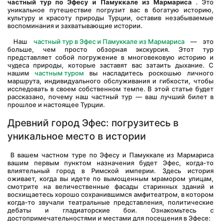
частный тур по Эфесу и Памуккале из Мармариса
 . Это 
уникальное путешествие погрузит вас в богатую историю, 
культуру и красоту природы Турции, оставив незабываемые 
воспоминания и захватывающие истории.
 Наш 
частный тур в Эфес и Памуккале из Мармариса
 — это 
больше, чем просто обзорная экскурсия. Этот тур 
представляет собой погружение в многовековую историю и 
чудеса природы, которые заставят вас затаить дыхание. С 
нашим 
частным туром
 вы насладитесь роскошью личного 
маршрута, индивидуального обслуживания и гибкости, чтобы 
исследовать в своем собственном темпе. В этой статье будет 
рассказано, почему наш частный тур — ваш лучший билет в 
прошлое и настоящее Турции.
Древний город Эфес: погрузитесь в 
уникальное место в истории
 В вашем частном туре по Эфесу и Памуккале из Мармариса 
вашим первым пунктом назначения будет Эфес, когда-то 
влиятельный город в Римской империи. Здесь история 
оживает, когда вы идете по вымощенным мрамором улицам, 
смотрите на величественные фасады старинных зданий и 
восхищаетесь хорошо сохранившимся амфитеатром, в котором 
когда-то звучали театральные представления, политические 
дебаты и гладиаторские бои. Ознакомьтесь с 
достопримечательностями и местами для посещения в Эфесе: