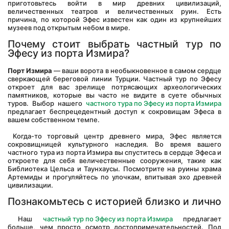
приготовьтесь войти в мир древних цивилизаций, 
величественных театров и величественных руин. Есть 
причина, по которой Эфес известен как один из крупнейших 
музеев под открытым небом в мире.
Почему стоит выбрать частный тур по 
Эфесу из порта Измира?
Порт Измира
 — ваши ворота в необыкновенное в самом сердце 
сверкающей береговой линии Турции. Частный тур по Эфесу 
откроет для вас зрелище потрясающих археологических 
памятников, которые вы часто не видите в суете обычных 
туров. Выбор нашего 
частного тура по Эфесу из порта Измира
предлагает беспрецедентный доступ к сокровищам Эфеса в 
вашем собственном темпе.
 Когда-то торговый центр древнего мира, Эфес является 
сокровищницей культурного наследия. Во время вашего 
частного тура из порта Измира вы спуститесь в сердце Эфеса и 
откроете для себя величественные сооружения, такие как 
Библиотека Цельса и Таунхаусы. Посмотрите на руины храма 
Артемиды и прогуляйтесь по улочкам, впитывая эхо древней 
цивилизации.
Познакомьтесь с историей близко и лично
 Наш 
частный тур по Эфесу из порта Измира
 предлагает 
больше, чем просто осмотр достопримечательностей. Под 