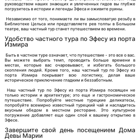
руководством наших знающих и увлеченных гидов вы глубже 
погрузитесь в истории и легенды Эфеса и оживите руины.
 Независимо от того, понимаете ли вы замысловатую резьбу в 
Библиотеке Цельса или представляете рев толпы в Большом 
театре, ваш частный тур станет путешествием во времени.
Удобство частного тура по Эфесу из порта 
Измира
 Быть в частном туре означает, что путешествие - это все о вас. 
Вы можете выбрать темп, проводить больше времени в 
местах, которые вас очаровывают, и избегать большого 
скопления людей. Кроме того, наш частный тур по Эфесу из 
порта Измира покрывает всю логистику, делая ваше 
историческое приключение гладким и беззаботным.
 Наш частный тур по Эфесу из порта Измира посвящен не 
только истории и архитектуре; это еще и гастрономическое 
путешествие. Попробуйте местные турецкие деликатесы, 
попробуйте всемирно известный турецкий чай и насладитесь 
вкусным обедом в местном ресторане. Это культурное 
погружение добавляет еще один слой к вашему открытию в 
Эфесе.
Завершите свой день посещением Дома 
Девы Марии