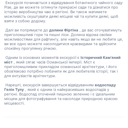
 Екскурсія починається з відвідування ботанічного чайного саду 
Різе, де ви можете оглянути прекрасні сади та дізнатися про 
історію виробництва чаю в регіоні. Ви також матимете 
можливість скуштувати деякі місцеві чаї та купити деякі, щоб 
взяти з собою додому.
 Далі ви попрямуєте до 
долини Фіртіна
 , де вас оточуватимуть 
приголомшливі гори та пишні ліси. Долина відома своїми 
можливостями для рафтингу, але навіть якщо ви не любите це, 
ви все одно можете насолодитися краєвидами та здійснити 
спокійну прогулянку річкою.
 Одним із основних моментів екскурсії є 
Історичний Кам’яний 
міст
 , який сягає часів Османської імперії. Міст є 
приголомшливим прикладом османської архітектури, і його 
обов’язково потрібно побачити як для любителів історії, так і 
для ентузіастів архітектури.
 Нарешті, екскурсія завершується відвідуванням 
водоспаду 
Гелін Тулу
 , який є одним із найкрасивіших водоспадів у 
регіоні. Водоспад оточений пишною зеленню і є ідеальним 
місцем для фотографування та насолоди природною красою 
місцевості.