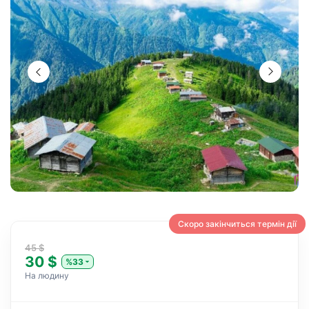
Скоро закінчиться термін дії
45 $
30 $
%33
На людину