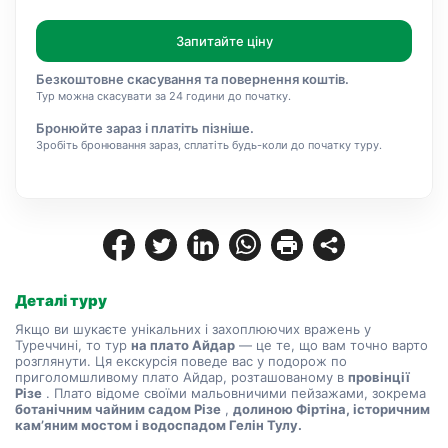
Запитайте ціну
Безкоштовне скасування та повернення коштів.
Тур можна скасувати за 24 години до початку.
Бронюйте зараз і платіть пізніше.
Зробіть бронювання зараз, сплатіть будь-коли до початку туру.
Деталі туру
Якщо ви шукаєте унікальних і захоплюючих вражень у 
Туреччині, то тур 
на плато Айдар
 — це те, що вам точно варто 
розглянути. Ця екскурсія поведе вас у подорож по 
приголомшливому плато Айдар, розташованому в 
провінції 
Різе
 . Плато відоме своїми мальовничими пейзажами, зокрема 
ботанічним чайним садом Різе
 , 
долиною Фіртіна, історичним 
кам’яним мостом і водоспадом Гелін Тулу.