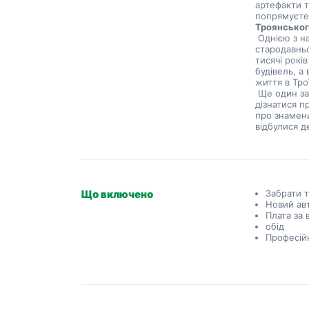
артефакти т
Троянськог
 Однією з найцікавіших екскурсій є можливість прогулятися вулицями 
стародавньо
тисячі рокі
будівель, а
життя в Трої
 Ще один захоплюючий аспект щоденної екскурсії по Трої – можливість 
дізнатися пр
про знамени
відбулися д
Що включено
Забрати т
Новий ав
Плата за 
обід
Професій