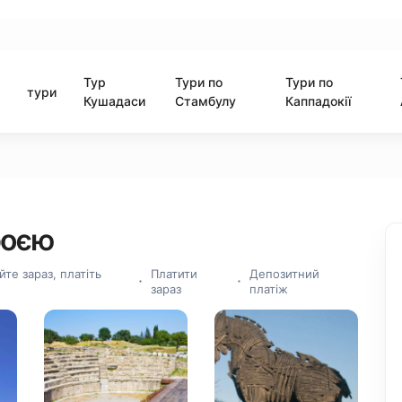
Тур
Тури по
Тури по
тури
Кушадаси
Стамбулу
Каппадокії
роєю
те зараз, платіть
Платити
Депозитний
зараз
платіж