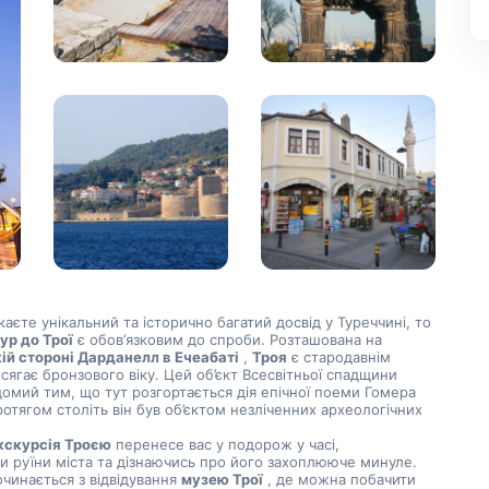
аєте унікальний та історично багатий досвід у Туреччині, то 
тур до Трої
 є обов’язковим до спроби. Розташована на 
ій стороні Дарданелл в Ечеабаті
 , 
Троя
 є стародавнім 
 сягає бронзового віку. Цей об’єкт Всесвітньої спадщини 
мий тим, що тут розгортається дія епічної поеми Гомера 
протягом століть він був об’єктом незліченних археологічних 
кскурсія Троєю
 перенесе вас у подорож у часі, 
 руїни міста та дізнаючись про його захоплююче минуле. 
очинається з відвідування 
музею Трої
 , де можна побачити 