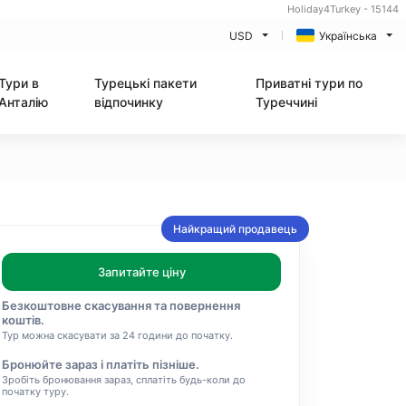
Holiday4Turkey - 15144
USD
Українська
Тури в
Турецькі пакети
Приватні тури по
Анталію
відпочинку
Туреччині
Найкращий продавець
Запитайте ціну
Безкоштовне скасування та повернення
коштів.
Тур можна скасувати за 24 години до початку.
Бронюйте зараз і платіть пізніше.
Зробіть бронювання зараз, сплатіть будь-коли до
початку туру.