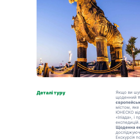
Деталі туру
Якщо ви шук
щоденний 
європейськ
містом, яке
ЮНЕСКО відо
«Іліада», і 
експедицій.
Щоденна е
досліджуючи
Екскурсія п