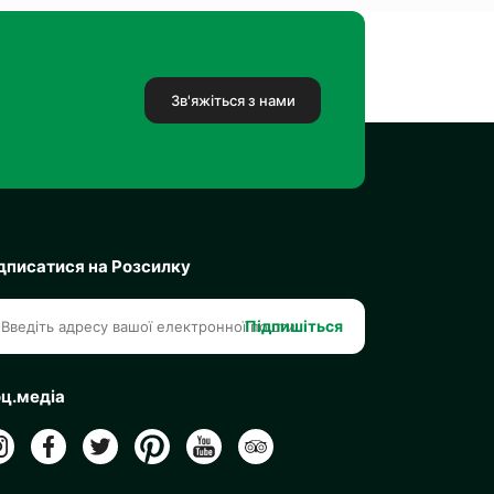
Зв'яжіться з нами
дписатися на Розсилку
Підпишіться
ц.медіа