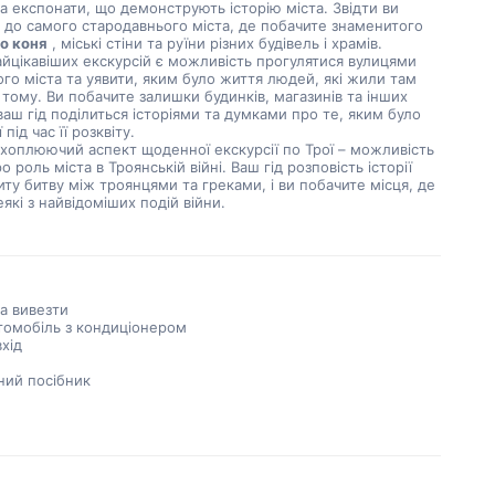
а експонати, що демонструють історію міста. Звідти ви 
попрямуєте до самого стародавнього міста, де побачите знаменитого 
о коня
 , міські стіни та руїни різних будівель і храмів.
го міста та уявити, яким було життя людей, які жили там 
в тому. Ви побачите залишки будинків, магазинів та інших 
 ваш гід поділиться історіями та думками про те, яким було 
 під час її розквіту.
о роль міста в Троянській війні. Ваш гід розповість історії 
ту битву між троянцями та греками, і ви побачите місця, де 
еякі з найвідоміших подій війни.
а вивезти
томобіль з кондиціонером
вхід
ний посібник