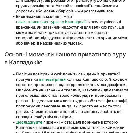
для комфорту, від розкішного транспорту до підібраного 
вручну розміщення. Уникайте навігації незнайомими 
дорогами або мовних бар'єрів – ми розглянули все.
Ексклюзивні
 враження: Наш 
пакет приватних турів по Каппадокії
 включає унікальні 
враження, які зазвичай недоступні для великих груп. Це 
може включати приватні дегустації на місцевих 
виноробнях, відвідування відокремлених історичних місць 
або вечері в надзвичайних умовах.
Основні моменти нашого приватного туру 
в Каппадокію
Політ на повітряній кулі: почніть свій день із приватної 
прогулянки 
на повітряній
 кулі над Каппадокією. Зі сходом 
сонця ви пропливете над сюрреалістичним ландшафтом, 
милуючись унікальними скелями, казковими димарями та 
приголомшливою палітрою кольорів, які прикрашають 
регіон. Це ідеальна можливість для любителів фотографії, 
пропонуючи панорамні види, які просто не мають собі 
рівних. Спокій ковзання по небу на світанку зробить це 
справді незабутнім досвідом.
Досліджуйте
 підземні міста: Далі пориньте в історію 
Каппадокії, відвідавши її підземні міста, такі як Каймакли 
чи Дерінкую. Ці стародавні підземні комплекси, які колись 