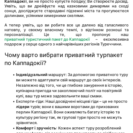
Каппадокії
, ви не просто купуєте поїздку; Ви створюєте досвід. 
Уявіть, що ви дрейфуєте над казковими димарями на сході 
сонця, досліджуєте стародавні підземні міста та прогулюєтеся 
долинами, усіяними химерними скелями. 
А тепер уявіть, що ви робите все це далеко від галасливого 
натовпу, у своєму власному темпі, з відтінком розкоші та 
персоналізації. Це те, що пропонує наш 
приватний туристичний пакет до Каппадокії
 – ексклюзивна 
подорож у серце одного з найчарівніших регіонів Туреччини.
Чому варто вибрати приватний турпакет 
по Каппадокії?
Індивідуальний
 маршрут: За допомогою приватного туру 
ви можете адаптувати свій маршрут до своїх інтересів. 
Незалежно від того, чи це глибоке занурення в історію, 
кулінарна пригода чи захоплюючий політ на повітряній 
кулі, ваш тур може задовольнити ваші смаки.
Експерти-гіди: Наші досвідчені місцеві гіди – це не просто 
лідери
 турів; вони є вашими воротами до прихованих 
перлин Каппадокії. Вони оживляють багату історію та 
культуру регіону так, як групові тури просто не можуть 
зрівнятися.
Комфорт і зручність
: Кожен аспект туру розроблений 