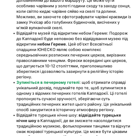
доповненням до вашого маршруту. Це може бути 
особливо чарівним у золоті години сходу та заходу сонця, 
коли світло кидає чарівне сяйво на скелі та долини. 
Можливо, ви захочете сфотографувати чарівні краєвиди із 
замку Учхісар або голубиних будиночків, висічених у 
м'якій вулканічній скелі.
Відвідайте музей під відкритим небом Гереме: Подорож 
до Каппадокії буде неповною без відвідування музею під 
відкритим 
небом Гереме
. Цей об'єкт Всесвітньої 
спадщини ЮНЕСКО являє собою комплекс 
середньовічних розписних печерних церков, вирізаних 
православними ченцями. Фрески всередині цих церков, 
що датуються 10-12 століттями, приголомшливо 
збереглися і дозволяють зазирнути в релігійну історію 
регіону.
Зупиніться в печерному готелі
: щоб отримати справді 
унікальний досвід, подумайте про те, щоб зупинитися в 
одному з відомих печерних готелів Каппадокії. Ці готелі 
пропонують сучасні зручності, зберігаючи суть 
традиційних печерних жител цього району. Це унікальний 
спосіб зануритися в історичну атмосферу регіону.
Відвідайте турецьке нічне шоу: 
відвідайте турецьке 
нічне шоу
 в Каппадокії, де ви зможете насолодитися 
традиційною музикою, фольклорними танцями та відчути 
смак яскравої турецької культури. Це може бути цікавим 