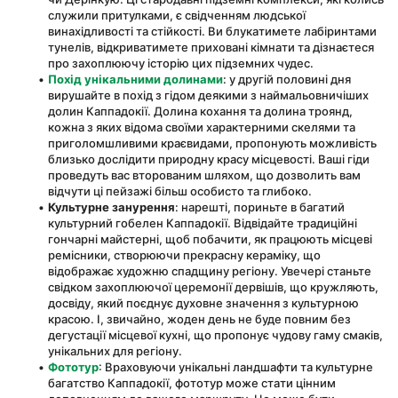
служили притулками, є свідченням людської 
винахідливості та стійкості. Ви блукатимете лабіринтами 
тунелів, відкриватимете приховані кімнати та дізнаєтеся 
про захоплюючу історію цих підземних чудес.
Похід унікальними долинами
: у другій половині дня 
вирушайте в похід з гідом деякими з наймальовничіших 
долин Каппадокії. Долина кохання та долина троянд, 
кожна з яких відома своїми характерними скелями та 
приголомшливими краєвидами, пропонують можливість 
близько дослідити природну красу місцевості. Ваші гіди 
проведуть вас второваним шляхом, що дозволить вам 
відчути ці пейзажі більш особисто та глибоко.
Культурне занурення
: нарешті, пориньте в багатий 
культурний гобелен Каппадокії. Відвідайте традиційні 
гончарні майстерні, щоб побачити, як працюють місцеві 
ремісники, створюючи прекрасну кераміку, що 
відображає художню спадщину регіону. Увечері станьте 
свідком захоплюючої церемонії дервішів, що кружляють, 
досвіду, який поєднує духовне значення з культурною 
красою. І, звичайно, жоден день не буде повним без 
дегустації місцевої кухні, що пропонує чудову гаму смаків, 
унікальних для регіону.
Фототур
: Враховуючи унікальні ландшафти та культурне 
багатство Каппадокії, фототур може стати цінним 