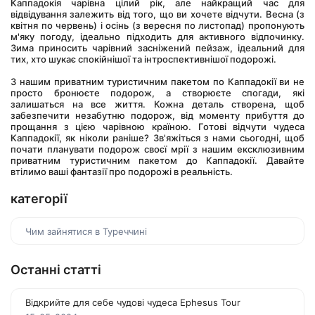
Каппадокія чарівна цілий рік, але найкращий час для 
відвідування залежить від того, що ви хочете відчути. Весна (з 
квітня по червень) і осінь (з вересня по листопад) пропонують 
м'яку погоду, ідеально підходить для активного відпочинку. 
Зима приносить чарівний засніжений пейзаж, ідеальний для 
тих, хто шукає спокійнішої та інтроспективнішої подорожі. 
З нашим приватним туристичним пакетом по Каппадокії ви не 
просто бронюєте подорож, а створюєте спогади, які 
залишаться на все життя. Кожна деталь створена, щоб 
забезпечити незабутню подорож, від моменту прибуття до 
прощання з цією чарівною країною. Готові відчути чудеса 
Каппадокії, як ніколи раніше? Зв'яжіться з нами сьогодні, щоб 
почати планувати подорож своєї мрії з нашим ексклюзивним 
приватним туристичним пакетом до Каппадокії. Давайте 
втілимо ваші фантазії про подорожі в реальність.
категорії
Чим зайнятися в Туреччині
Останні статті
Відкрийте для себе чудові чудеса Ephesus Tour