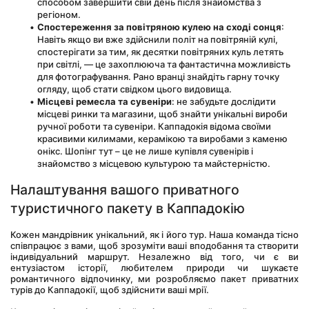
способом завершити свій день після знайомства з 
регіоном.
Спостереження за повітряною кулею на сході сонця
: 
Навіть якщо ви вже здійснили політ на повітряній кулі, 
спостерігати за тим, як десятки повітряних куль летять 
при світлі, — це захоплююча та фантастична можливість 
для фотографування. Рано вранці знайдіть гарну точку 
огляду, щоб стати свідком цього видовища.
Місцеві ремесла та сувеніри
: не забудьте дослідити 
місцеві ринки та магазини, щоб знайти унікальні вироби 
ручної роботи та сувеніри. Каппадокія відома своїми 
красивими килимами, керамікою та виробами з каменю 
онікс. Шопінг тут – це не лише купівля сувенірів і 
знайомство з місцевою культурою та майстерністю.
Налаштування вашого приватного 
туристичного пакету в Каппадокію
Кожен мандрівник унікальний, як і його тур. Наша команда тісно 
співпрацює з вами, щоб зрозуміти ваші вподобання та створити 
індивідуальний маршрут. Незалежно від того, чи є ви 
ентузіастом історії, любителем природи чи шукаєте 
романтичного відпочинку, ми розробляємо пакет приватних 
турів до Каппадокії, щоб здійснити ваші мрії.