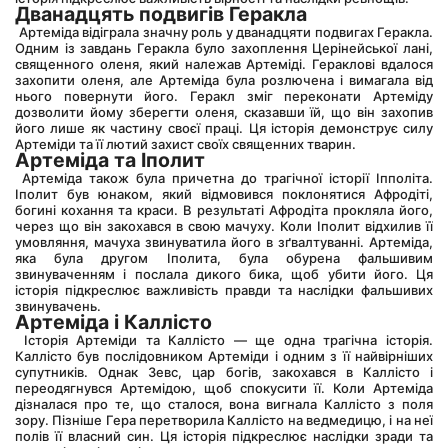
Дванадцять подвигів Геракла
 Артеміда відіграла значну роль у дванадцяти подвигах Геракла. 
Одним із завдань Геракла було захоплення Церінейської лані, 
священного оленя, який належав Артеміді. Гераклові вдалося 
захопити оленя, але Артеміда була розлючена і вимагала від 
нього повернути його. Геракл зміг переконати Артеміду 
дозволити йому зберегти оленя, сказавши їй, що він захопив 
його лише як частину своєї праці. Ця історія демонструє силу 
Артеміди та її лютий захист своїх священних тварин.
Артеміда та Іполит
 Артеміда також була причетна до трагічної історії Іпполіта. 
Іполит був юнаком, який відмовився поклонятися Афродіті, 
богині кохання та краси. В результаті Афродіта прокляла його, 
через що він закохався в свою мачуху. Коли Іполит відхилив її 
умовляння, мачуха звинуватила його в зґвалтуванні. Артеміда, 
яка була другом Іполита, була обурена фальшивим 
звинуваченням і послала дикого бика, щоб убити його. Ця 
історія підкреслює важливість правди та наслідки фальшивих 
звинувачень.
Артеміда і Каллісто
 Історія Артеміди та Каллісто — ще одна трагічна історія. 
Каллісто був послідовником Артеміди і одним з її найвірніших 
супутників. Однак Зевс, цар богів, закохався в Каллісто і 
переодягнувся Артемідою, щоб спокусити її. Коли Артеміда 
дізналася про те, що сталося, вона вигнала Каллісто з поля 
зору. Пізніше Гера перетворила Каллісто на ведмедицю, і на неї 
полів її власний син. Ця історія підкреслює наслідки зради та 