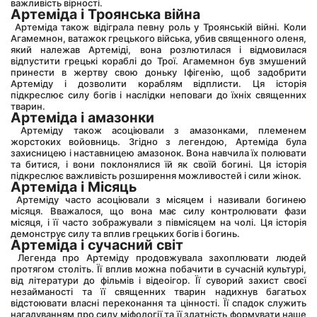
важливість вірності.
Артеміда і Троянська війна
 Артеміда також відіграла певну роль у Троянській війні. Коли 
Агамемнон, ватажок грецького війська, убив священного оленя, 
який належав Артеміді, вона розлютилася і відмовилася 
відпустити грецькі кораблі до Трої. Агамемнон був змушений 
принести в жертву свою доньку Іфігенію, щоб задобрити 
Артеміду і дозволити кораблям відплисти. Ця історія 
підкреслює силу богів і наслідки неповаги до їхніх священних 
тварин.
Артеміда і амазонки
 Артеміду також асоціювали з амазонками, племенем 
жорстоких войовниць. Згідно з легендою, Артеміда була 
захисницею і наставницею амазонок. Вона навчила їх полювати 
та битися, і вони поклонялися їй як своїй богині. Ця історія 
підкреслює важливість розширення можливостей і сили жінок.
Артеміда і Місяць
 Артеміду часто асоціювали з місяцем і називали богинею 
місяця. Вважалося, що вона має силу контролювати фази 
місяця, і її часто зображували з півмісяцем на чолі. Ця історія 
демонструє силу та вплив грецьких богів і богинь.
Артеміда і сучасний світ
 Легенда про Артеміду продовжувала захоплювати людей 
протягом століть. Її вплив можна побачити в сучасній культурі, 
від літератури до фільмів і відеоігор. Її суворий захист своєї 
незайманості та її священних тварин надихнув багатьох 
відстоювати власні переконання та цінності. Її спадок служить 
нагадуванням про силу міфології та її здатність формувати наше 