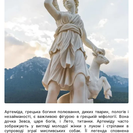
Артеміда, грецька богиня полювання, диких тварин, пологів і 
незайманості, є важливою фігурою в грецькій міфології. Вона 
дочка Зевса, царя богів, і Лето, титанки. Артеміду часто 
зображують у вигляді молодої жінки з луком і стрілами в 
супроводі зграї мисливських собак. Її легенда сповнена 