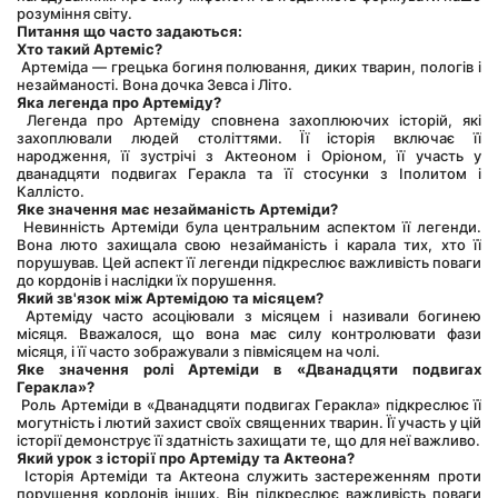
розуміння світу.
Питання що часто задаються:
Хто такий Артеміс?
 Артеміда — грецька богиня полювання, диких тварин, пологів і 
незайманості. Вона дочка Зевса і Літо.
Яка легенда про Артеміду?
 Легенда про Артеміду сповнена захоплюючих історій, які 
захоплювали людей століттями. Її історія включає її 
народження, її зустрічі з Актеоном і Оріоном, її участь у 
дванадцяти подвигах Геракла та її стосунки з Іполитом і 
Каллісто.
Яке значення має незайманість Артеміди?
 Невинність Артеміди була центральним аспектом її легенди. 
Вона люто захищала свою незайманість і карала тих, хто її 
порушував. Цей аспект її легенди підкреслює важливість поваги 
до кордонів і наслідки їх порушення.
Який зв'язок між Артемідою та місяцем?
 Артеміду часто асоціювали з місяцем і називали богинею 
місяця. Вважалося, що вона має силу контролювати фази 
місяця, і її часто зображували з півмісяцем на чолі.
Яке значення ролі Артеміди в «Дванадцяти подвигах 
Геракла»?
 Роль Артеміди в «Дванадцяти подвигах Геракла» підкреслює її 
могутність і лютий захист своїх священних тварин. Її участь у цій 
історії демонструє її здатність захищати те, що для неї важливо.
Який урок з історії про Артеміду та Актеона?
 Історія Артеміди та Актеона служить застереженням проти 
порушення кордонів інших. Він підкреслює важливість поваги 