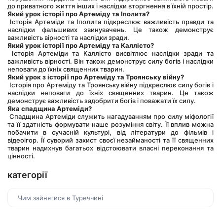
до приватного життя інших і наслідки вторгнення в їхній простір.
Який урок історії про Артеміду та Іполита?
 Історія Артеміди та Іполита підкреслює важливість правди та 
наслідки фальшивих звинувачень. Це також демонструє 
важливість вірності та наслідки зради.
Який урок історії про Артеміду та Каллісто?
 Історія Артеміди та Каллісто висвітлює наслідки зради та 
важливість вірності. Він також демонструє силу богів і наслідки 
неповаги до їхніх священних тварин.
Який урок з історії про Артеміду та Троянську війну?
 Історія про Артеміду та Троянську війну підкреслює силу богів і 
наслідки неповаги до їхніх священних тварин. Це також 
демонструє важливість задобрити богів і поважати їх силу.
Яка спадщина Артеміди?
 Спадщина Артеміди служить нагадуванням про силу міфології 
та її здатність формувати наше розуміння світу. Її вплив можна 
побачити в сучасній культурі, від літератури до фільмів і 
відеоігор. Її суворий захист своєї незайманості та її священних 
тварин надихнув багатьох відстоювати власні переконання та 
цінності.
категорії
Чим зайнятися в Туреччині