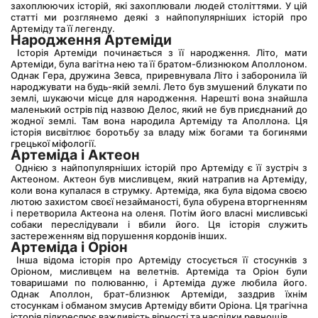
захоплюючих історій, які захоплювали людей століттями. У цій 
статті ми розглянемо деякі з найпопулярніших історій про 
Артеміду та її легенду.
Народження Артеміди
 Історія Артеміди починається з її народження. Літо, мати 
Артеміди, була вагітна нею та її братом-близнюком Аполлоном. 
Однак Гера, дружина Зевса, приревнувала Літо і заборонила їй 
народжувати на будь-якій землі. Лето був змушений блукати по 
землі, шукаючи місце для народження. Нарешті вона знайшла 
маленький острів під назвою Делос, який не був приєднаний до 
жодної землі. Там вона народила Артеміду та Аполлона. Ця 
історія висвітлює боротьбу за владу між богами та богинями 
грецької міфології.
Артеміда і Актеон
 Однією з найпопулярніших історій про Артеміду є її зустріч з 
Актеоном. Актеон був мисливцем, який натрапив на Артеміду, 
коли вона купалася в струмку. Артеміда, яка була відома своєю 
лютою захистом своєї незайманості, була обурена вторгненням 
і перетворила Актеона на оленя. Потім його власні мисливські 
собаки переслідували і вбили його. Ця історія служить 
застереженням від порушення кордонів інших.
Артеміда і Оріон
 Інша відома історія про Артеміду стосується її стосунків з 
Оріоном, мисливцем на велетнів. Артеміда та Оріон були 
товаришами по полюванню, і Артеміда дуже любила його. 
Однак Аполлон, брат-близнюк Артеміди, заздрив їхнім 
стосункам і обманом змусив Артеміду вбити Оріона. Ця трагічна 
історія підкреслює важливість вірності та наслідки ревнощів.