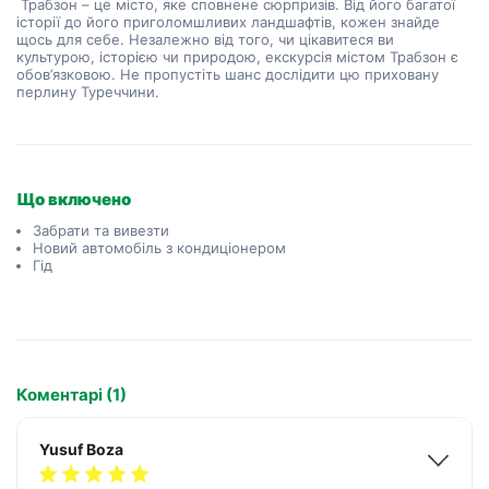
 Трабзон – це місто, яке сповнене сюрпризів. Від його багатої 
історії до його приголомшливих ландшафтів, кожен знайде 
щось для себе. Незалежно від того, чи цікавитеся ви 
культурою, історією чи природою, екскурсія містом Трабзон є 
обов’язковою. Не пропустіть шанс дослідити цю приховану 
перлину Туреччини.
Що включено
Забрати та вивезти
Новий автомобіль з кондиціонером
Гід
Коментарі (1)
Yusuf Boza