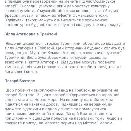
а пізніше був перетворений на мечеть під час Османської 
імперії. Сьогодні це музей, який демонструє культурну 
спадщину міста. У музеї зберігається колекція візантійських 
фресок і мозаїк, а також артефакти Османської епохи. 
Відвідувачі також можуть ознайомитися з вражаючою 
архітектурою будівлі, яка має купол і складну кам’яну кладку.
Вілла Ататюрка в Трабзоні
 Якщо ви цікавитеся історією Туреччини, обов’язково відвідайте 
віллу Ататюрка в Трабзоні. Цей історичний будинок колись був 
резиденцією Мустафи Кемаля Ататюрка, засновника сучасної 
Туреччини. Вілла була збережена як музей і дозволяє 
зазирнути в життя Ататюрка. Відвідувачі можуть побачити 
кімнати, де він жив і працював, а також особисті речі, такі як 
його одяг і книги.
Пагорб Бозтепе
 Щоб побачити захоплюючий вид на Трабзон, вирушайте на 
пагорб Бозтепе. З цього пагорба відкривається панорамний 
вид на місто та Чорне море. На вершину пагорба можна 
піднятися на канатній дорозі. Піднявшись на вершину, ви 
зможете відпочити в одному з кафе та помилуватися 
приголомшливими пейзажами. Пагорб Бозтепе також є 
популярним місцем для польотів на параплані, тому, якщо ви 
прагнете пригод, ви можете парити над містом і морем.