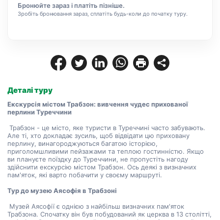
Бронюйте зараз і платіть пізніше.
Зробіть бронювання зараз, сплатіть будь-коли до початку туру.
Деталі туру
Екскурсія містом Трабзон: вивчення чудес прихованої 
перлини Туреччини
 Трабзон - це місто, яке туристи в Туреччині часто забувають. 
Але ті, хто докладає зусиль, щоб відвідати цю приховану 
перлину, винагороджуються багатою історією, 
приголомшливими пейзажами та теплою гостинністю. Якщо 
ви плануєте поїздку до Туреччини, не пропустіть нагоду 
здійснити екскурсію містом Трабзон. Ось деякі з визначних 
пам'яток, які варто побачити у своєму маршруті.
Тур до музею Аясофія в Трабзоні
 Музей Аясофії є однією з найбільш визначних пам'яток 
Трабзона. Спочатку він був побудований як церква в 13 столітті, 