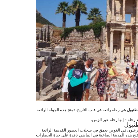
طنبول
 هي رحلة رائعة في قلب التاريخ. تمنح هذه الجولة الرائعة 
د رحلة - إنها رحلة عبر الزمن.
نبول
 عبارة عن تجارب منظمة مصممة بدقة لأولئك الذين يرغبون في الغوص بعمق في سجلات العصور القديمة الرائعة. 
باعتبارها المدينة اليونانية القديمة على ساحل إيونيا ، تتمتع أفسس ببروز تاريخي وثقافي كبير. تفتح هذه المدينة الصاخبة في الماضي نافذة على حياة الحضارات 