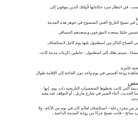
 من خلال جولة ليوم واحد من اسطنبول إلى أفسس ، ستصادف مدينة محفوظة في الوقت المناسب ، في انتظار سرد حكاياتها لأولئك الذين يتوقون إلى 
 ليست مجرد زيارة للآثار ؛ يتعلق الأمر بالانغماس في نسيج التاريخ الغني المنسوج في جوهر هذه المدينة 
 إن جولة أفسس النهارية من اسطنبول هي مسألة منظمة بشكل جيد ، حيث توفر لك المغادرة في الصباح الباكر من اسطنبول يليها يوم كامل لاستكشاف 
 سيكون لديك دليل متمرس يسلط الضوء على تاريخ وأسرار الهياكل والآثار القديمة. مع حلول المساء ، سيتم نقلك إلى اسطنبول ، حاملين ذكريات مدينة كانت 
 علاوة على ذلك ، فإن راحة وكفاءة هذه الجولات تجعلها خيارًا جذابًا للسياح. إنها تسمح للزوار بمشاهدة روعة أفسس في يوم واحد دون الحاجة إلى الإقامة طوال 
فسس
 أخيرًا ، تعد الجولة ليوم واحد من اسطنبول إلى أفسس فرصة غير عادية للسير في الشوارع القديمة التي كانت تخطوها الشخصيات التاريخية ذات يوم. إنها 
فرصة لرؤية الحياة من خلال عدسة حقبة مرت منذ زمن طويل ، ومع ذلك تستمر في تشكيل عالمنا الحديث. أثناء السير في شارع ماربل ، أو التوقف عند معبد 
رين.
 تجربة فريدة وغامرة تتجاوز الزمن. إنها أكثر من مجرد رحلة - استكشاف لعالم كان في يوم من الأيام ، ولا 
تزال أصداءه واضحة في حاضرنا. أثناء تجولك في شوارع أفسس ذات الطوابق ، فأنت لست مجرد سائح - فأنت تصبح جزءًا من رواية المدينة الدائمة ، 