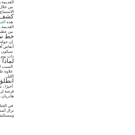
القديمة و
الاستماع.
كشف ا
 هذه 
الجو
القديمة.
 من عظمة مكتبة سيلسوس إلى المنازل المتدرجة الكبيرة والمسرح الكبير الضخم ، تعد مدينة أفسس حلمًا يسعده المؤرخون ويسعدهم المسافر.
خط سي
أنقاض أ
ذات يوم م
لماذا
 السبب الرئيسي لاختيار الجولات اليومية إلى أفسس من اسطنبول هو جاذبية تجربة ثقافية وتاريخية غامرة.
الليل.
انطلق
هادريان 
 في الختام ، تقدم 
ومستكشفً