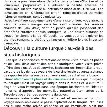
 Lors de la prochaine étape de votre visite privée d'Éphèse et de 
Pamukkale, préparez-vous à admirer la beauté éthérée de 
Pamukkale, un site classé au patrimoine mondial de l'UNESCO. Les 
terrasses de ce "Château de coton", remplies d'eaux thermales 
riches en minéraux, sont éblouissantes.
 Avec l'avantage supplémentaire d'une visite privée, vous aurez le 
loisir de vous immerger dans les eaux chaudes des sources 
chaudes de Pamukkale, dont on pense qu'elles possèdent des 
propriétés curatives depuis l'Antiquité. À une courte distance se 
trouve l'ancienne ville de Hiérapolis, où vous pourrez explorer les 
thermes romains, le théâtre et l'ancien cimetière le plus important 
d'Anatolie.
Découvrir la culture turque : au-delà des 
sites historiques
 Bien que les principales attractions de votre visite privée d'Ephèse 
et de Pamukkale soient des sites historiques, votre visite privée 
offrira bien plus. Vous découvrirez la chaleur de l'hospitalité turque, 
savourerez les riches saveurs de la cuisine locale et aurez la chance 
de rapporter à la maison des souvenirs uniques d'artisans locaux.
 Une
visite privée d'Ephèse et de Pamukkale
 est plus qu'un voyage 
touristique; c'est un voyage unique dans le temps et la culture. Il 
s'agit de vous immerger dans une époque fascinante de l'histoire 
humaine, d'apprécier les merveilles naturelles étonnantes de la 
Turquie et de créer des souvenirs durables.
 Réservez votre visite dès maintenant et embarquez pour un 
voyage inoubliable dans le passé captivant de la Turquie. N'oubliez 
pas qu'une visite privée d'Éphèse et de Pamukkale n'est pas 