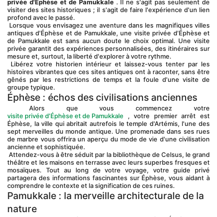
privée d'Ephèse et de Pamukkale
 . Il ne s'agit pas seulement de 
visiter des sites historiques ; il s'agit de faire l'expérience d'un lien 
profond avec le passé.
 Lorsque vous envisagez une aventure dans les magnifiques villes 
antiques d'Éphèse et de Pamukkale, une visite privée d'Éphèse et 
de Pamukkale est sans aucun doute le choix optimal. Une visite 
privée garantit des expériences personnalisées, des itinéraires sur 
mesure et, surtout, la liberté d'explorer à votre rythme.
 Libérez votre historien intérieur et laissez-vous tenter par les 
histoires vibrantes que ces sites antiques ont à raconter, sans être 
gênés par les restrictions de temps et la foule d'une visite de 
groupe typique.
Éphèse : échos des civilisations anciennes
 Alors que vous commencez votre 
visite privée d'Éphèse et de Pamukkale
 , votre premier arrêt est 
Éphèse, la ville qui abritait autrefois le temple d'Artémis, l'une des 
sept merveilles du monde antique. Une promenade dans ses rues 
de marbre vous offrira un aperçu du mode de vie d'une civilisation 
ancienne et sophistiquée.
 Attendez-vous à être séduit par la bibliothèque de Celsus, le grand 
théâtre et les maisons en terrasse avec leurs superbes fresques et 
mosaïques. Tout au long de votre voyage, votre guide privé 
partagera des informations fascinantes sur Éphèse, vous aidant à 
comprendre le contexte et la signification de ces ruines.
Pamukkale : la merveille architecturale de la 
nature