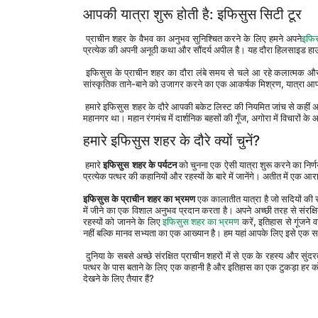
आपकी यात्रा शुरू होती है: इफिसुस सिटी टूर
 प्राचीन शहर के वैभव का अनुभव सुनिश्चित करने के लिए हमने अपने
इफिस
प्रत्येक की अपनी अनूठी कथा और सौंदर्य अपील है। यह दौरा हिलसाइड हाउ
 इफिसुस के प्राचीन शहर का दौरा लंबे समय से चले आ रहे कलात्मक और सांस्कृतिक आकर्षण का खजाना खोल देता है। दर्शनीय स्थलों की यात्रा, कहानी कहने और इफिसुस के समृद्ध 
सांस्कृतिक ताने-बाने को उजागर करने का एक आकर्षक मिश्रण, यात्रा आपक
 हमारे इफिसुस शहर के दौरे आपकी बकेट लिस्ट की नियमित जांच से कहीं अधिक हैं। वे गहरे अनुभव हैं जो आपको उस समय को फिर से जीने की अनुमति देते हैं जब इफिसुस एक हलचल भरा 
महानगर था। महान रंगमंच में दार्शनिक बहसों की गूँज, अगोरा में विचारों के
हमारे इफिसुस शहर के दौरे क्यों चुनें?
 हमारे 
इफिसुस शहर के पर्यटन
 को चुनना एक ऐसी यात्रा शुरू करने का निर्
प्रत्येक पत्थर की कहानियों और रहस्यों के बारे में जानेंगे। अतीत में ए
इफिसुस के प्राचीन शहर
का भ्रमण
 एक कालातीत यात्रा है जो सदियों की स
में जीने का एक विशाल अनुभव प्रदान करता है। अपने अच्छी तरह से संरक्
रहस्यों को जानने के लिए 
इफिसुस शहर का भ्रमण
 करें, इतिहास से गूंजने
नहीं बल्कि मानव सभ्यता का एक आख्यान है। हम यहां आपके लिए इसे एक समय
 दुनिया के सबसे अच्छे संरक्षित प्राचीन शहरों में से एक के रहस्य और सुंदरता में अविस्मरणीय यात्रा के लिए हमारे इफिसुस शहर के भ्रमण को चुनें। एक ऐसी यात्रा का हिस्सा बनें जहां हर 
पत्थर के पास बताने के लिए एक कहानी है और इतिहास का एक टुकड़ा हर कोन
देखने के लिए तैयार हैं?