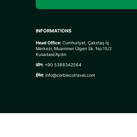
INFORMATIONS
Head Office:
Cumhuriyet, Çakırtaş İş
Merkezi, Muammer Ülgen Sk. No:15/2
Kusadasi/Aydın
फ़ोन:
+90 5388342564
ईमेल:
info@corbiecotravel.com