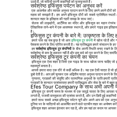
उठते हैं, जो सदियों पुरानी कहानियों को फुसफुसाते हैं।
सर्वश्रेष्ठ इफिसुस पर्यटन का अनुभव करें
 एक आकर्षक और व्यापक अनुभव प्रदान करने के लिए हमने अपने दौरों को स
महत्व को समझते हैं। हम अपने इफिसुस दौरों को सबसे प्रतिष्ठित स्थलों 
शानदार शहर के इतिहास की गहरी समझ के साथ जाएं।
 सेलस की लाइब्रेरी, आर्टेमिस का मंदिर और इफिसुस का महान रंगमंच कुछ वास्तुशिल्प चमत्कार हैं जो आपका इंतजार कर रहे हैं। हमारे दौरे पर प्रत्येक साइट का इफिसुस के समृद्ध 
ऐतिहासिक ताने-बाने में एक आवश्यक स्थान है, और हमारे गाइड इस इतिहास को 
है।
इफिसुस टूर कंपनी के बारे में: उत्कृष्टता के लिए 
 हमारे पास वह सब कुछ है जो आप 
इफिसुस टूर कंपनी
 में खोज रहे हैं और ग
पेशकश करने के लिए प्रेरित करती है। यह प्रतिबद्धता हमारे संचालन के हर 
 हम 
सर्वश्रेष्ठ इफिसुस टूर कंपनियों
 के बीच अपनी स्थिति बनाए रखने के लिए
सर्वश्रेष्ठ से कम के हकदार नहीं हैं और इस वादे को पूरा करने के लिए समर्पित
सर्वश्रेष्ठ इफिसुस टूर कंपनी का चयन
 इफिसुस एक ऐसा शहर है जिसे एक गाइड के साथ खोजा जाना चाहिए जो इसके इतिहास और महत्व को गहराई से समझता है। यह आपके अनुभव के लिए सही इफिसुस टूर कंपनी को चुनना 
महत्वपूर्ण बनाता है।
 आपसे हमारा वादा एक दौरे से कहीं अधिक है। यह एक ऐसी यात्रा है जो इफिसुस की भावना को पकड़ती है, आपको इसके समृद्ध इतिहास, आकर्षक संस्कृति और आश्चर्यजनक वास्तुकला में 
डुबो देती है। आप हमें चुनकर एक अद्वितीय यात्रा अनुभव प्रदान करने के लिए
 गुणवत्ता, ग्राहकों की संतुष्टि और प्रामाणिक अनुभवों के प्रति हमारी प्रतिबद्धता ने इफिसुस टूर कंपनियों के बीच सर्वश्रेष्ठ विकल्प के रूप में हमारी स्थिति को मजबूत किया है। हमारे संतुष्ट 
ग्राहकों के शानदार प्रशंसापत्र हमारी प्रतिबद्धता और सेवा के बारे में बहुत क
Efes Tour Company के साथ अभी अपनी यात्
 इफिसुस टूर कंपनी समय के माध्यम से एक जादुई यात्रा के लिए आपका प्रवेश द्वार है। हम आपको हमारे साथ शामिल होने के लिए आमंत्रित करते हैं क्योंकि हम आकर्षक खंडहरों का पता 
लगाते हैं, राजसी वास्तुकला की प्रशंसा करते हैं, और उन छिपी हुई कहानि
 हमारे साथ सबसे अच्छा इफिसुस पर्यटन चुनें और अपने आप को एक अनुभव में डुबो दें जैसे कोई और नहीं। आज ही इफिसुस टूर कंपनी के साथ अपने साहसिक कार्य की शुरुआत करें और 
दुनिया भर के यात्रियों को आकर्षित करने वाले प्राचीन शहर का अन्वेषण करे
 इफिसुस शहर आपका इंतजार कर रहा है, और हम यहां हर कदम पर आपका मार्ग