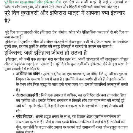
पूरे दिन का यह कुसादसी और इफिसस दौरा
 एक ऐसे समय की यात्रा है जहां साम्राज्यों का 
उत्थान और पतन हुआ, और अपने पीछे पत्थर और मिट्टी में रची-बसी कहानियां छोड़ गए।
पूरे दिन कुसादसी और इफिसस यात्रा में आपका क्या इंतजार 
है?
 पूरे दिन का कुसादसी और इफिसस दौरा रोमांच, खोज और ऐतिहासिक चमत्कारों से भरे दिन का 
वादा करता है।
 इफिसस में प्राचीन ग्रीक और रोमन खंडहरों से लेकर कुसादसी से एजियन सागर के मनमोहक 
दृश्यों तक, हर पल तुर्की के अतीत की समृद्ध टेपेस्ट्री में गहराई से उतरने का मौका है।
इफिसस: जहां इतिहास जीवंत हो उठता है
 इफिसस, जो कभी एक हलचल भरा प्राचीन शहर था, अपनी सभ्यताओं की वास्तुकला कौशल 
और सांस्कृतिक गहराई का प्रमाण है। पूरे दिन के कुसादसी और इफिसस दौरे के इस चरण के 
मुख्य आकर्षणों में शामिल हैं:
आर्टेमिस का मंदिर
 : प्राचीन दुनिया का एक चमत्कार, यह मंदिर बीते युग की वास्तुकला 
निपुणता के प्रमाण के रूप में खड़ा है। हालाँकि केवल अवशेष ही बचे हैं, वे इसके अतीत 
के वैभव और जिस श्रद्धा के साथ इसे माना जाता था, उसकी कहानियाँ कानाफूसी करते 
हैं।
सेल्सस लाइब्रेरी
 : सिर्फ एक इमारत से अधिक, यह प्रतिष्ठित संरचना ज्ञान और शिक्षा 
का प्रतीक थी। इसके विशिष्ट अग्रभाग में किताबें और एक महान नेता की संजोई हुई 
यादें थीं। इसके हॉल में, विद्वानों ने एक बार ब्रह्मांड के रहस्यों की गहराई से जांच की 
थी।
ग्रैंड थिएटर
 : अपनी अद्भुत क्षमता के साथ, यह विशाल क्षेत्र प्राचीन मनोरंजन की 
भव्यता का प्रतीक है। जैसे ही आप इसके विशाल आलिंगन में खड़े होते हैं, तालियों की 
गूँज, प्रदर्शनों के नाटक और तमाशा पर पनपने वाले समाज की नब्ज़ को महसूस न करना 
कठिन होता है।