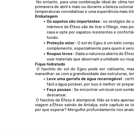
 No entanto, para uma combinação ideal de clima temperado e menos turistas, considere planejar sua viagem durante os meses de 
primavera de abril e maio ou durante a beleza outonal
temperaturas convidativas e uma experiência mais ínt
Embalagem
Os sapatos são importantes
 : os vestígios de
mármore de Éfeso são de tirar o fôlego, mas po
casa e opte por sapatos resistentes e confortáv
fundo.
Proteção solar
 : O sol do Egeu é um belo com
complemento, especialmente para quem é sensí
Roupas leves
 : Dada a natureza aberta de Éfes
usar materiais que absorvam a umidade ou roup
Fique hidratado
 O fascínio do sol do Egeu pode ser cativante, mas também pode ser enganosamente intenso. Ao passear pelas ruas antigas e 
maravilhar-se com a grandiosidade das estruturas, le
Leve uma garrafa de água recarregável
 : cer
fácil a água potável, por isso é melhor vir prepa
Faça pausas
 : Se encontrar um local com somb
descansar.
 O fascínio de Éfeso é atemporal. Não se trata apenas de ruínas; trata-se de reviver um capítulo crucial da história humana. E com uma 
viagem a Éfeso saindo de Antalya, este capítulo se t
por que esperar? Mergulhe profundamente nos anais 