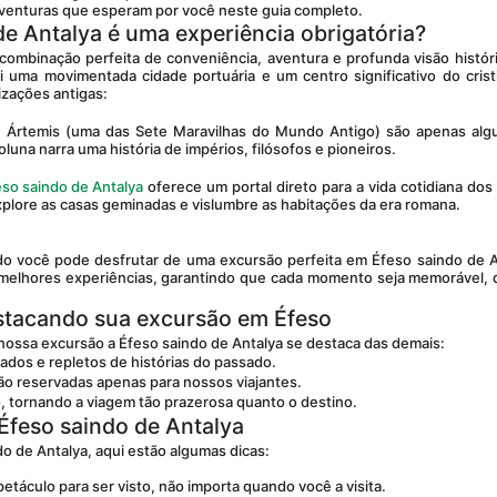
 aventuras que esperam por você neste guia completo.
de Antalya é uma experiência obrigatória?
i uma movimentada cidade portuária e um centro significativo do crist
izações antigas:
una narra uma história de impérios, filósofos e pioneiros.
eso saindo de Antalya
 oferece um portal direto para a vida cotidiana dos 
xplore as casas geminadas e vislumbre as habitações da era romana.
melhores experiências, garantindo que cada momento seja memorável, d
stacando sua excursão em Éfeso
 nossa excursão a Éfeso saindo de Antalya se destaca das demais:
ados e repletos de histórias do passado.
são reservadas apenas para nossos viajantes.
to, tornando a viagem tão prazerosa quanto o destino.
 Éfeso saindo de Antalya
do de Antalya, aqui estão algumas dicas:
petáculo para ser visto, não importa quando você a visita.