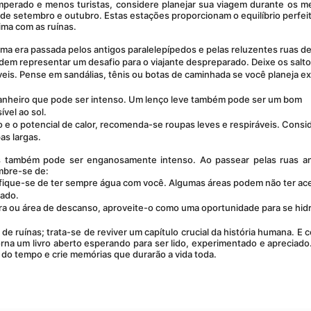
 de setembro e outubro. Estas estações proporcionam o equilíbrio perfeit
ima com as ruínas.
 uma era passada pelos antigos paralelepípedos e pelas reluzentes ruas de
dem representar um desafio para o viajante despreparado. Deixe os salto
eis. Pense em sandálias, tênis ou botas de caminhada se você planeja exp
panheiro que pode ser intenso. Um lenço leve também pode ser um bom 
vel ao sol.
o e o potencial de calor, recomenda-se roupas leves e respiráveis. Consid
as largas.
mbre-se de:
tifique-se de ter sempre água com você. Algumas áreas podem não ter ace
rado.
ra ou área de descanso, aproveite-o como uma oportunidade para se hidra
orna um livro aberto esperando para ser lido, experimentado e apreciado.
do tempo e crie memórias que durarão a vida toda.