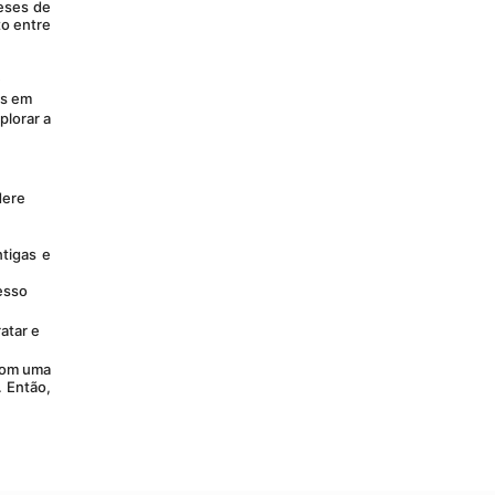
o entre 
 
s em 
lorar a 
ere 
sso 
tar e 
 Então, 