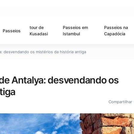
tour de
Passeios em
Passeios na
Passeios
Kusadasi
Istambul
Capadócia
: desvendando os mistérios da história antiga
 de Antalya: desvendando os
tiga
Compartilhar