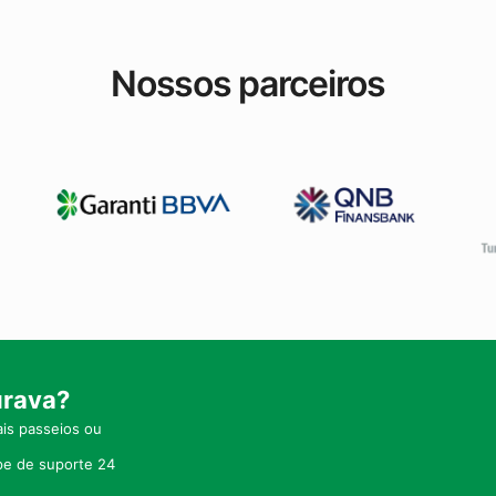
Nossos parceiros
urava?
is passeios ou
pe de suporte 24