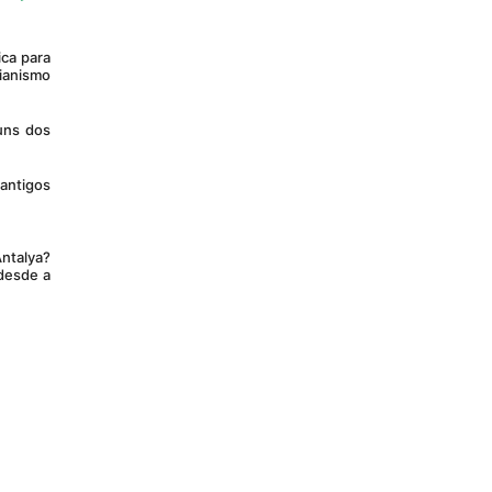
ianismo 
antigos 
esde a 