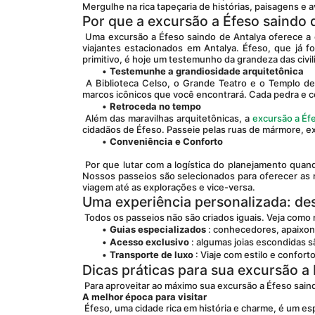
Mergulhe na rica tapeçaria de histórias, paisagens e
Por que a excursão a Éfeso saindo 
 Uma excursão a Éfeso saindo de Antalya oferece a combinação perfeita de conveniência, aventura e profunda visão histórica para 
viajantes estacionados em Antalya. Éfeso, que já fo
primitivo, é hoje um testemunho da grandeza das civil
Testemunhe a grandiosidade arquitetônica
 A Biblioteca Celso, o Grande Teatro e o Templo de Ártemis (uma das Sete Maravilhas do Mundo Antigo) são apenas alguns dos 
marcos icônicos que você encontrará. Cada pedra e col
Retroceda no tempo
 Além das maravilhas arquitetônicas, a 
excursão a Éf
cidadãos de Éfeso. Passeie pelas ruas de mármore, e
Conveniência e Conforto
 Por que lutar com a logística do planejamento quando você pode desfrutar de uma excursão perfeita em Éfeso saindo de Antalya? 
Nossos passeios são selecionados para oferecer as 
viagem até as explorações e vice-versa.
Uma experiência personalizada: de
 Todos os passeios não são criados iguais. Veja como
Guias especializados
 : conhecedores, apaixon
Acesso exclusivo
 : algumas joias escondidas 
Transporte de luxo
 : Viaje com estilo e confor
Dicas práticas para sua excursão a
 Para aproveitar ao máximo sua excursão a Éfeso sain
A melhor época para visitar
 Éfeso, uma cidade rica em história e charme, é um es