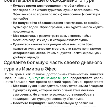
Советы для вашего однодневного тура
Лучшее время для посещения
 : чтобы избежать 
палящего зноя и толп туристов, лучше всего посещать 
Эфес весной (с апреля по июнь) или осенью (с сентября 
по ноябрь).
Не допускайте обезвоживания
 : всегда носите с собой 
бутылку с водой. Эфес огромен, и вы будете много ходить 
под солнцем.
Местные гиды
 : рассмотрите возможность найма 
местного гида. Их идеи и истории оживят руины.
Оденьтесь соответствующим образом
 : хотя Эфес 
является туристическим местом, это также почитаемое 
историческое место. Рекомендуется носить скромную и 
удобную одежду.
Сделайте большую часть своего дневного 
тура из Измира в Эфес
 В то время как главной достопримечательностью является 
Эфес, в наши 
дни тур из Измира в Эфес
 представляет собой 
нечто большее, чем просто древний город. Регион предлагает:
Местная кухня
 : насладитесь восхитительными блюдами 
турецкой кухни, которые можно заказать в местных 
закусочных. Не упустите возможность попробовать 
традиционную турецкую лепешку «Гезлеме».
Посетите Сириндже
 : очаровательную деревню на 