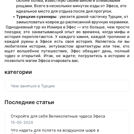
склоне холма, известную своим вином и оливковыми 
рощами. Всего в нескольких минутах езды от Эфеса, это 
идеальное место для отдыха после дня прогулок.
Турецкие сувениры
 : увезите домой частичку Турции, от 
замысловатых ковров до расписанной вручную керамики.
 Однодневный тур из Измира в Эфес — это больше, чем просто 
поездка; это захватывающий опыт во времена, когда мифы и 
история переплетаются. У каждого камня, каждой тропинки и 
каждой руины в Эфесе есть своя история. Являетесь ли вы 
любителем истории, энтузиастом архитектуры или тем, кто 
ищет волшебное путешествие, Эфес обещает день, полный 
чудес и открытий. Итак, не ждите; погрузитесь в историю и 
позвольте магии Эфеса очаровать вас.
категории
Чем заняться в Турции
Последние статьи
Откройте для себя Великолепные чудеса Эфеса
15-05-2024
Что надеть для полета на воздушном шаре в