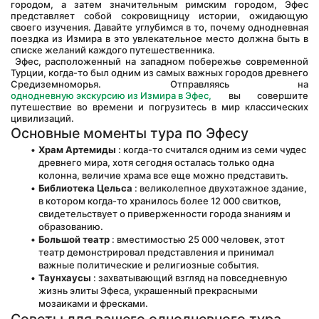
городом, а затем значительным римским городом, Эфес 
представляет собой сокровищницу истории, ожидающую 
своего изучения. Давайте углубимся в то, почему однодневная 
поездка из Измира в это увлекательное место должна быть в 
списке желаний каждого путешественника.
 Эфес, расположенный на западном побережье современной 
Турции, когда-то был одним из самых важных городов древнего 
Средиземноморья. Отправляясь на
однодневную экскурсию из Измира в Эфес,
 вы совершите 
путешествие во времени и погрузитесь в мир классических 
цивилизаций.
Основные моменты тура по Эфесу
Храм Артемиды
 : когда-то считался одним из семи чудес 
древнего мира, хотя сегодня осталась только одна 
колонна, величие храма все еще можно представить.
Библиотека Цельса
 : великолепное двухэтажное здание, 
в котором когда-то хранилось более 12 000 свитков, 
свидетельствует о приверженности города знаниям и 
образованию.
Большой театр
 : вместимостью 25 000 человек, этот 
театр демонстрировал представления и принимал 
важные политические и религиозные события.
Таунхаусы
 : захватывающий взгляд на повседневную 
жизнь элиты Эфеса, украшенный прекрасными 
мозаиками и фресками.