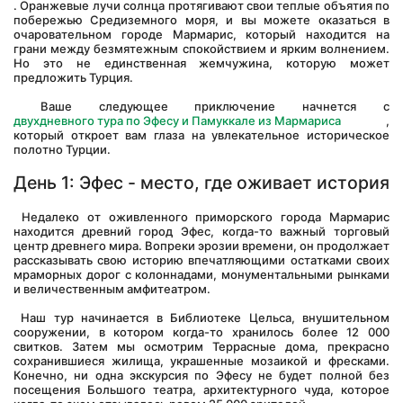
. Оранжевые лучи солнца протягивают свои теплые объятия по 
побережью Средиземного моря, и вы можете оказаться в 
очаровательном городе Мармарис, который находится на 
грани между безмятежным спокойствием и ярким волнением. 
Но это не единственная жемчужина, которую может 
предложить Турция.
 Ваше следующее приключение начнется с 
двухдневного тура по Эфесу и Памуккале из Мармариса
 , 
который откроет вам глаза на увлекательное историческое 
полотно Турции.
День 1: Эфес - место, где оживает история
 Недалеко от оживленного приморского города Мармарис 
находится древний город Эфес, когда-то важный торговый 
центр древнего мира. Вопреки эрозии времени, он продолжает 
рассказывать свою историю впечатляющими остатками своих 
мраморных дорог с колоннадами, монументальными рынками 
и величественным амфитеатром.
 Наш тур начинается в Библиотеке Цельса, внушительном 
сооружении, в котором когда-то хранилось более 12 000 
свитков. Затем мы осмотрим Террасные дома, прекрасно 
сохранившиеся жилища, украшенные мозаикой и фресками. 
Конечно, ни одна экскурсия по Эфесу не будет полной без 
посещения Большого театра, архитектурного чуда, которое 