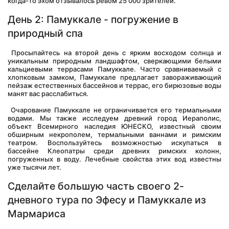
когда-то эхом отзывалось ревом 25 000 зрителей.
День 2: Памуккале - погружение в 
природный спа
 Просыпайтесь на второй день с ярким восходом солнца и 
уникальным природным ландшафтом, сверкающими белыми 
кальциевыми террасами Памуккале. Часто сравниваемый с 
хлопковым замком, Памуккале предлагает завораживающий 
пейзаж естественных бассейнов и террас, его бирюзовые воды 
манят вас расслабиться.
 Очарование Памуккале не ограничивается его термальными 
водами. Мы также исследуем древний город Иераполис, 
объект Всемирного наследия ЮНЕСКО, известный своим 
обширным некрополем, термальными ваннами и римским 
театром. Воспользуйтесь возможностью искупаться в 
бассейне Клеопатры среди древних римских колонн, 
погруженных в воду. Лечебные свойства этих вод известны 
уже тысячи лет.
Сделайте большую часть своего 2-
дневного тура по Эфесу и Памуккале из 
Мармариса