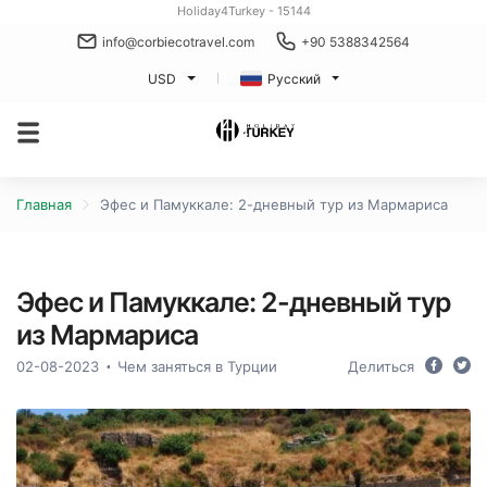
Holiday4Turkey - 15144
info@corbiecotravel.com
+90 5388342564
USD
Русский
Главная
Эфес и Памуккале: 2-дневный тур из Мармариса
Эфес и Памуккале: 2-дневный тур
из Мармариса
02-08-2023
Чем заняться в Турции
Делиться