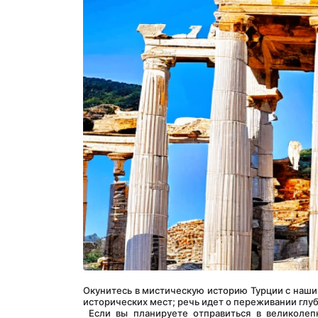
Окунитесь в мистическую историю Турции с наши
исторических мест; речь идет о переживании глу
 Если вы планируете отправиться в великолепные древние города Эфес и Памуккале, индивидуальный тур в Эфес и 