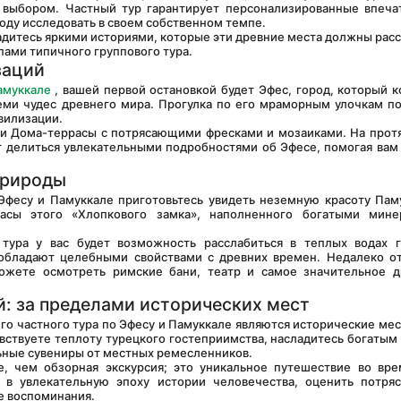
выбором. Частный тур гарантирует персонализированные впечат
оду исследовать в своем собственном темпе.
ами типичного группового тура.
заций
амуккале
 , вашей первой остановкой будет Эфес, город, который ко
еми чудес древнего мира. Прогулка по его мраморным улочкам по
вилизации.
т делиться увлекательными подробностями об Эфесе, помогая вам 
природы
сы этого «Хлопкового замка», наполненного богатыми минер
 обладают целебными свойствами с древних времен. Недалеко от
ожете осмотреть римские бани, театр и самое значительное д
й: за пределами исторических мест
ствуете теплоту турецкого гостеприимства, насладитесь богатым 
ьные сувениры от местных ремесленников.
, чем обзорная экскурсия; это уникальное путешествие во вре
я в увлекательную эпоху истории человечества, оценить потря
е воспоминания.