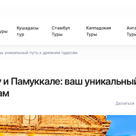
Кушадасы
Стамбул
Каппадокия
Ант
уры
тур
Туры
Туры
Тур
аш уникальный путь к древним чудесам
 и Памуккале: ваш уникальны
ам
Делиться