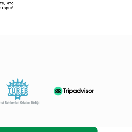
оторый 