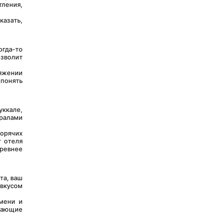
ления, 
гда-то 
зволит 
понять 
алами 
 отеля 
ревнее 
вкусом 
мени и 
сающие 