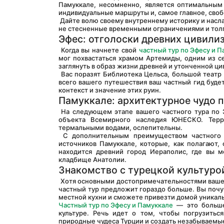
Памуккале, несомненно, является оптимальным 
индивидуальные маршруты и, самое главное, своб
 Дайте волю своему внутреннему историку и насладитесь яркими историями, которые эти древние места должны рассказать, 
не стесненные временными ограничениями и толп
Эфес: отголоски древних цивили
 Когда вы начнете свой 
частный тур по Эфесу и П
мог похвастаться храмом Артемиды, одним из с
заглянуть в образ жизни древней и утонченной ци
 Вас поразят Библиотека Цельса, большой театр и Дома-террасы с потрясающими фресками и мозаиками. На протяжении 
всего вашего путешествия ваш частный гид буде
контекст и значение этих руин.
Памуккале: архитектурное чудо 
 На следующем этапе вашего частного тура по Эфесу и Памуккале приготовьтесь увидеть неземную красоту Памуккале, 
объекта Всемирного наследия ЮНЕСКО. Терра
термальными водами, ослепительны.
 С дополнительным преимуществом частного тура у вас будет возможность расслабиться в теплых водах горячих 
источников Памуккале, которые, как полагают,
находится древний город Иераполис, где вы м
кладбище Анатолии.
Знакомство с турецкой культуро
 Хотя основными достопримечательностями вашего частного тура по Эфесу и Памуккале являются исторические места, ваш 
частный тур предложит гораздо больше. Вы почув
местной кухни и сможете привезти домой уникал
Частный тур по Эфесу и Памуккале
 — это больше
культуре. Речь идет о том, чтобы погрузитьс
природные чудеса Турции и создать незабываемы