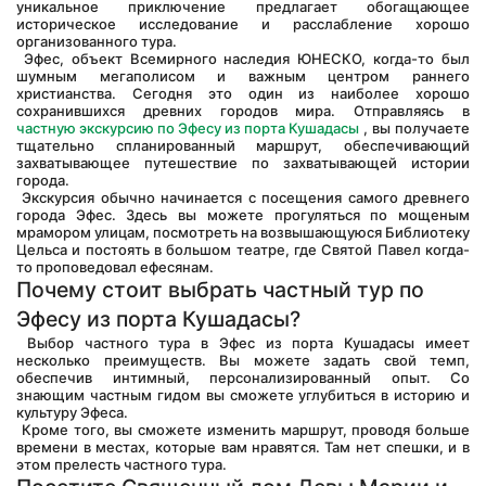
уникальное приключение предлагает обогащающее 
историческое исследование и расслабление хорошо 
организованного тура.
 Эфес, объект Всемирного наследия ЮНЕСКО, когда-то был 
шумным мегаполисом и важным центром раннего 
христианства. Сегодня это один из наиболее хорошо 
сохранившихся древних городов мира. Отправляясь в 
частную экскурсию по Эфесу из порта Кушадасы
 , вы получаете 
тщательно спланированный маршрут, обеспечивающий 
захватывающее путешествие по захватывающей истории 
города.
 Экскурсия обычно начинается с посещения самого древнего 
города Эфес. Здесь вы можете прогуляться по мощеным 
мрамором улицам, посмотреть на возвышающуюся Библиотеку 
Цельса и постоять в большом театре, где Святой Павел когда-
то проповедовал ефесянам.
Почему стоит выбрать частный тур по 
Эфесу из порта Кушадасы?
 Выбор частного тура в Эфес из порта Кушадасы имеет 
несколько преимуществ. Вы можете задать свой темп, 
обеспечив интимный, персонализированный опыт. Со 
знающим частным гидом вы сможете углубиться в историю и 
культуру Эфеса.
 Кроме того, вы сможете изменить маршрут, проводя больше 
времени в местах, которые вам нравятся. Там нет спешки, и в 
этом прелесть частного тура.