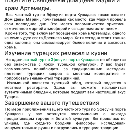
Посетите Священный дом Девы Марии и 
храм Артемиды.
 Ваш частный тур по Эфесу из порта Кушадасы также охватит 
Дом Девы Марии
 , почитаемый как место, где Мария провела 
свои последние дни. Это место паломничества христиан, 
отмеченное мирной атмосферой и священным источником.
 Кроме того, тур включает посещение храма Артемиды, одного 
из семи чудес света Древнего мира. Хотя сегодня стоит только 
одна колонна, она символизирует былое величие и важность 
храма.
Изучение турецких ремесел и кухни
 Ни один
частный тур по Эфесу из порта Кушадасы
 не обходится 
без знакомства с яркой турецкой культурой. У вас будет 
возможность понаблюдать за традиционными методами 
плетения турецких ковров в местном кооперативе и 
попробовать знаменитый турецкий чай.
 Изюминкой является турецкий обед, который подается в 
местном ресторане. Здесь вы можете насладиться 
аутентичными блюдами, которые подарят вам настоящий вкус 
Турции.
Завершение вашего путешествия
 По мере приближения вашего частного тура по Эфесу из порта 
Кушадасы у вас останутся воспоминания о некогда 
процветающем городе и богатой культуре. Вы прошлись по 
улицам, где когда-то бродили философы, исследовали 
монументальные руины и погрузились в турецкие традиции.