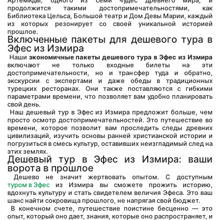
Артемиды, одного из семи чудес древнего мира, и 
продолжится такими достопримечательностями, как 
Библиотека Цельса, Большой театр и Дом Девы Марии, каждый 
из которых резонирует со своей уникальной историей 
прошлое.
Включенные пакеты для дешевого тура в 
Эфес из Измира
 Наши 
экономичные пакеты дешевого тура в Эфес из Измира
включают не только входные билеты на эти 
достопримечательности, но и трансфер туда и обратно, 
экскурсии с экспертами и даже обеды в традиционных 
турецких ресторанах. Они также поставляются с гибкими 
параметрами времени, что позволяет вам удобно планировать 
свой день.
 Наш дешевый тур в Эфес из Измира предложит больше, чем 
просто осмотр достопримечательностей. Это путешествие во 
времени, которое позволит вам проследить следы древних 
цивилизаций, изучить основы ранней христианской истории и 
погрузиться в смесь культур, оставивших неизгладимый след на 
этих землях.
Дешевый тур в Эфес из Измира: ваши 
ворота в прошлое
 Дешево не значит жертвовать опытом. С доступным
туром в Эфес
 из Измира вы сможете прожить историю, 
вдохнуть культуру и стать свидетелем величия Эфеса. Это ваш 
шанс найти сокровища прошлого, не напрягая свой бюджет.
 В конечном счете, путешествие поистине бесценно — это 
опыт, который оно дает, знания, которые оно распространяет, и 