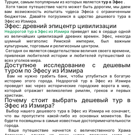
Турции, самым популярным из которых является 
тур в Эфес
 .
 Хотя такое путешествие часто может быть дорогим, мы даем 
вам возможность испытать чудеса Эфеса с ограниченным 
бюджетом. Давайте погрузимся в царство дешевого тура в 
Эфес из Измира.
Эфес: древний эпицентр цивилизации
Недорогой тур в Эфес из Измира
 приведет вас в сердце одной 
из величайших цивилизаций древних времен. Эфес, некогда 
шумный мегаполис Римской империи, был важным 
культурным, торговым и религиозным центром.
 Сегодня он является свидетельством величия своего времени, 
привлекая любителей истории и любителей путешествий со 
всех уголков мира.
Доступное исследование с дешевым 
туром по Эфесу из Измира
 Вам не нужно грабить банк, чтобы углубиться в богатую 
историю этого города. Недорогой тур в Эфес из Измира 
проведет вас через исторические городские ворота в мир, 
который отражает великолепие римлян, греков и первых 
христиан.
Почему стоит выбрать дешевый тур в 
Эфес из Измира?
 Выбор нашего дешевого тура в Эфес из Измира не означает, 
что вы пропустите какой-либо из основных моментов. Вы 
будете посвящены в самые известные достопримечательности 
города.
 Ваше путешествие начнется с величественного Храма 