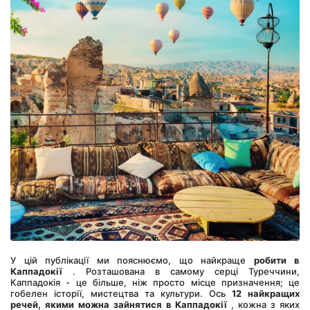
У цій публікації ми пояснюємо, що найкраще 
робити в 
Каппадокії
 . Розташована в самому серці Туреччини, 
Каппадокія - це більше, ніж просто місце призначення; це 
гобелен історії, мистецтва та культури. Ось 
12 найкращих 
речей, якими можна зайнятися в Каппадокії
 , кожна з яких 