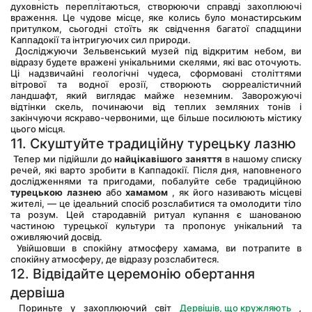
духовність переплітаються, створюючи справді захоплюючі 
враження. Це чудове місце, яке колись було монастирським 
притулком, сьогодні стоїть як свідчення багатої спадщини 
Каппадокії та інтригуючих сил природи.
 Досліджуючи Зельвенський музей під відкритим небом, ви 
відразу будете вражені унікальними скелями, які вас оточують. 
Ці надзвичайні геологічні чудеса, сформовані століттями 
вітрової та водної ерозії, створюють сюрреалістичний 
ландшафт, який виглядає майже неземним. Заворожуючі 
відтінки скель, починаючи від теплих земляних тонів і 
закінчуючи яскраво-червоними, ще більше посилюють містику 
цього місця.
11. Скуштуйте традиційну турецьку лазню
 Тепер ми підійшли до 
найцікавішого заняття
 в нашому списку 
речей, які варто зробити в Каппадокії. Після дня, наповненого 
дослідженнями та пригодами, побалуйте себе традиційною 
турецькою лазнею
 або 
хамамом
 , як його називають місцеві 
жителі, — це ідеальний спосіб розслабитися та омолодити тіло 
та розум. Цей стародавній ритуал купання є шанованою 
частиною турецької культури та пропонує унікальний та 
оживляючий досвід.
 Увійшовши в спокійну атмосферу хамама, ви потрапите в 
спокійну атмосферу, де відразу розслабитеся.
12. Відвідайте церемонію обертання 
дервіша
 Пориньте у захоплюючий світ 
Дервішів, що кружляють
 , 