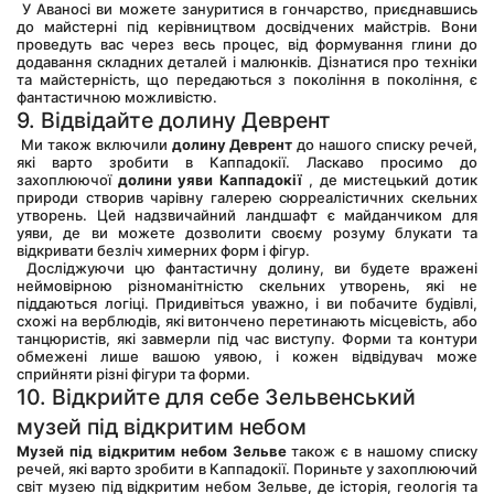
 У Аваносі ви можете зануритися в гончарство, приєднавшись 
до майстерні під керівництвом досвідчених майстрів. Вони 
проведуть вас через весь процес, від формування глини до 
додавання складних деталей і малюнків. Дізнатися про техніки 
та майстерність, що передаються з покоління в покоління, є 
фантастичною можливістю.
9. Відвідайте долину Деврент
 Ми також включили 
долину Деврент
 до нашого списку речей, 
які варто зробити в Каппадокії. Ласкаво просимо до 
захоплюючої 
долини уяви Каппадокії
 , де мистецький дотик 
природи створив чарівну галерею сюрреалістичних скельних 
утворень. Цей надзвичайний ландшафт є майданчиком для 
уяви, де ви можете дозволити своєму розуму блукати та 
відкривати безліч химерних форм і фігур.
 Досліджуючи цю фантастичну долину, ви будете вражені 
неймовірною різноманітністю скельних утворень, які не 
піддаються логіці. Придивіться уважно, і ви побачите будівлі, 
схожі на верблюдів, які витончено перетинають місцевість, або 
танцюристів, які завмерли під час виступу. Форми та контури 
обмежені лише вашою уявою, і кожен відвідувач може 
сприйняти різні фігури та форми.
10. Відкрийте для себе Зельвенський 
музей під відкритим небом
Музей під відкритим небом Зельве
 також є в нашому списку 
речей, які варто зробити в Каппадокії. Пориньте у захоплюючий 
світ музею під відкритим небом Зельве, де історія, геологія та 