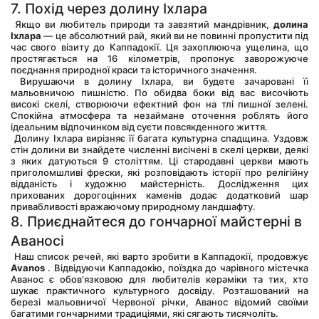
7. Похід через долину Іхлара
 Якщо ви любитель природи та завзятий мандрівник, 
долина 
Іхлара
 — це абсолютний рай, який ви не повинні пропустити під 
час свого візиту до Каппадокії. Ця захоплююча ущелина, що 
простягається на 16 кілометрів, пропонує заворожуюче 
поєднання природної краси та історичного значення.
 Вирушаючи в долину Іхлара, ви будете зачаровані її 
мальовничою пишністю. По обидва боки від вас височіють 
високі скелі, створюючи ефектний фон на тлі пишної зелені. 
Спокійна атмосфера та незаймане оточення роблять його 
ідеальним відпочинком від суєти повсякденного життя.
 Долину Іхлара вирізняє її багата культурна спадщина. Уздовж 
стін долини ви знайдете численні висічені в скелі церкви, деякі 
з яких датуються 9 століттям. Ці стародавні церкви мають 
приголомшливі фрески, які розповідають історії про релігійну 
відданість і художню майстерність. Дослідження цих 
прихованих дорогоцінних каменів додає додатковий шар 
привабливості вражаючому природному ландшафту.
8. Приєднайтеся до гончарної майстерні в 
Аваносі
 Наш список речей, які варто зробити в Каппадокії, продовжує 
Avanos
 . Відвідуючи Каппадокію, поїздка до чарівного містечка 
Аванос є обов’язковою для любителів кераміки та тих, хто 
шукає практичного культурного досвіду. Розташований на 
березі мальовничої Червоної річки, Аванос відомий своїми 
багатими гончарними традиціями, які сягають тисячоліть.