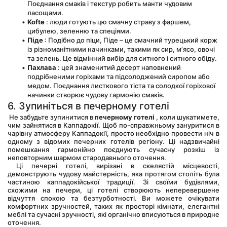
Поєднання смаків і текстур робить манти чудовим 
ласощами.
Kofte
 : люди готують цю смачну страву з фаршем, 
цибулею, зеленню та спеціями.
Піде
 : Подібно до піци, Піде – це смачний турецький корж 
із різноманітними начинками, такими як сир, м’ясо, овочі 
та зелень. Це відмінний вибір для ситного і ситного обіду.
Пахлава
 : цей знаменитий десерт наповнений 
подрібненими горіхами та підсолоджений сиропом або 
медом. Поєднання листкового тіста та солодкої горіхової 
начинки створює чудову гармонію смаків.
6. Зупиніться в печерному готелі
 Не забудьте зупинитися в 
печерному готелі
 , коли шукатимете, 
чим зайнятися в Каппадокії. Щоб по-справжньому зануритися в 
чарівну атмосферу Каппадокії, просто необхідно провести ніч в 
одному з відомих печерних готелів регіону. Ці надзвичайні 
помешкання гармонійно поєднують сучасну розкіш із 
неповторним шармом стародавнього оточення.
 Ці печерні готелі, вирізані в скелястій місцевості, 
демонструють чудову майстерність, яка протягом століть була 
частиною каппадокійської традиції. Зі своїми будівлями, 
схожими на печери, ці готелі створюють неперевершене 
відчуття спокою та безтурботності. Ви можете очікувати 
комфортних зручностей, таких як просторі кімнати, елегантні 
меблі та сучасні зручності, які органічно вписуються в природне 
оточення.