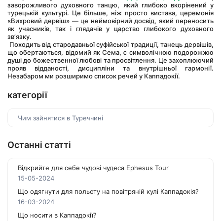
заворожливого духовного танцю, який глибоко вкорінений у 
турецькій культурі. Це більше, ніж просто вистава, церемонія 
«Вихровий дервіш» — це неймовірний досвід, який переносить 
як учасників, так і глядачів у царство глибокого духовного 
зв’язку.
 Походить від стародавньої суфійської традиції, танець дервішів, 
що обертаються, відомий як Сема, є символічною подорожжю 
душі до божественної любові та просвітлення. Це захоплюючий 
прояв відданості, дисципліни та внутрішньої гармонії. 
Незабаром ми розширимо список речей у Каппадокії.
категорії
Чим зайнятися в Туреччині
Останні статті
Відкрийте для себе чудові чудеса Ephesus Tour
15-05-2024
Що одягнути для польоту на повітряній кулі Каппадокія?
16-03-2024
Що носити в Каппадокії?