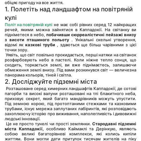
обіцяє пригоду на все життя.
1. Полетіть над ландшафтом на повітряній 
кулі
Політ на повітряній кулі
 не має собі рівних серед 12 найкращих 
речей, якими можна зайнятися в Каппадокії. На світанку ви 
підніметеся в небо, 
побачивши сюрреалістичні пейзажі внизу 
з висоти пташиного польоту
 . Унікальні скельні утворення, 
відомі як 
казкові труби
 , здаються ще більш чарівними з цієї 
точки зору.
 Уявіть, що світ повільно прокидається, перші натяки на світанок 
розфарбовують небо в пастелі. Коли ніжне тепло сонця, що 
сходить, торкається землі, ви вже піднімаєтесь, залишаючи 
обмеження землі внизу. Під вами розкинувся світ — величезна 
панорама кольорів, тіней і світла.
2. Досліджуйте підземні міста
 Розташоване серед химерних ландшафтів Каппадокії, де сотові 
пагорби та високі валуни розташовані на тлі блакитного неба, 
приховує секрет, який багато мандрівників можуть упустити. 
Під земною корою, під протоптаними стежками та казковими 
трубами, існує мережа заплутаних лабіринтів, які розповідають 
захоплюючу історію про виживання, наполегливість і дивовижні 
людські інновації.
 Це не просто тунелі чи прості землянки. 
Стародавні підземні 
міста Каппадокії,
 особливо Каймаклі та Дерінкую, являють 
собою великі багаторівневі комплекси, які колись кипіли 
життям. Вони могли дати притулок тисячам жителів на піку 