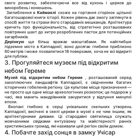
свого розвитку, забезпечуючи все від кухонь і церков до 
виноробень і конюшень.
 Заглиблення в 
Каймаклі
 схоже на гортання сторінок щільної 
багатошарової книги історії. Кожен рівень дає змогу заглянути в 
спосіб життя та страхи його стародавніх мешканців. Архітектура 
кричить про функціональність, від стратегічно розташованих 
повітряних шахт до хитро розроблених пасток для потенційних 
загарбників.
Дерінкую
 ще більш вражає масштабами. Як найглибше 
підземне місто в Каппадокії, воно досягає глибини приблизно 
60 метрів і може похвалитися 18 поверхами, хоча не всі відкриті 
для публіки.
3. Прогуляйтеся музеєм під відкритим 
небом Гереме
Музей під відкритим небом Гереме
 , розташований серед 
захоплюючих ландшафтів Каппадокії, є свідченням багатих 
історичних гобеленів регіону. Це культове місце призначення — 
не просто ще одне місце археологічних розкопок; це подорож у 
часі, яка манить мандрівників зануритися у відлуння минулої 
епохи.
 Вкопані глибоко в серці унікальних скельних утворень 
Каппадокії, висічені в скелі церкви в музеї є не чим іншим, як 
архітектурними дивами. Ці стародавні святилища служать 
мовчазними свідками ентузіазму та майстерності ранніх 
християнських громад, які називали цей регіон своїм домом.
4. Побачте захід сонця в замку Учісар