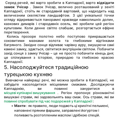
 Серед речей, які варто зробити в Каппадокії, варто 
відвідати
замок Учісар
 . Замок Учісар, велично розташований у зеніті 
Каппадокії, стоїть як стародавній вартовий, що надходить над 
величезним скелястим ландшафтом. З цієї унікальної точки 
огляду відкриваються панорамні краєвиди навколишніх долин, 
казкових димарів і стародавніх осель, які зробили цей регіон 
культовим. Коли денне світло слабшає, розгортається ефірне 
перетворення.
 Колись прозоре полотно небо поступово прикрашається 
соковитими мазками золота та глибокими відтінками 
багряного. Західне сонце відливає чарівну ауру, змушуючи самі 
камені замку, здається, світитися внутрішнім світлом. Побачити 
захід сонця з замку Учісар – це не просто побачити кінець дня; 
це спілкування з історією, природою та глибокою красою 
Каппадокії.
5. Насолоджуйтеся традиційною 
турецькою кухнею
 Вивчаючи найкращі речі, які можна зробити в Каппадокії, не 
забудьте насолодитися місцевими смаками. Досліджуючи 
Каппадокію, ви повинні зануритися в 
місцеві кулінарні вишукування
 . Регіон пропонує різноманітні 
вишукані страви, які задовольнять ваш смак. Ось страви, які ви 
повинні спробувати під час подорожей у Каппадокії
 :
Манти
 : як правило, люди подають ці крихітні пельмені, 
наповнені пряним фаршем, заправлені йогуртом і 
поливають розтопленим маслом і дрібкою спецій. 