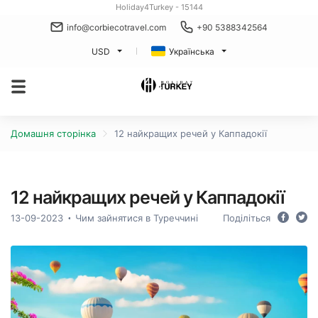
Holiday4Turkey - 15144
info@corbiecotravel.com
+90 5388342564
USD
Українська
Домашня сторінка
12 найкращих речей у Каппадокії
12 найкращих речей у Каппадокії
13-09-2023
Чим зайнятися в Туреччині
Поділіться