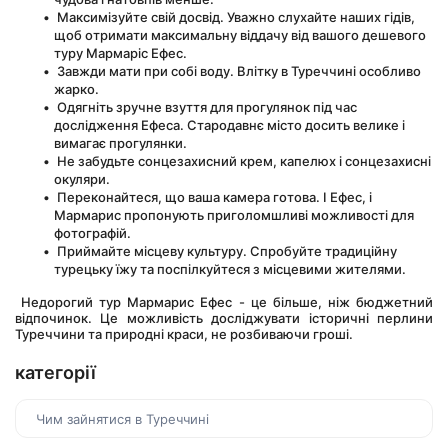
 Максимізуйте свій досвід. Уважно слухайте наших гідів, 
щоб отримати максимальну віддачу від вашого дешевого 
туру Мармаріс Ефес.
 Завжди мати при собі воду. Влітку в Туреччині особливо 
жарко.
 Одягніть зручне взуття для прогулянок під час 
дослідження Ефеса. Стародавнє місто досить велике і 
вимагає прогулянки.
 Не забудьте сонцезахисний крем, капелюх і сонцезахисні 
окуляри.
 Переконайтеся, що ваша камера готова. І Ефес, і 
Мармарис пропонують приголомшливі можливості для 
фотографій.
 Приймайте місцеву культуру. Спробуйте традиційну 
турецьку їжу та поспілкуйтеся з місцевими жителями.
 Недорогий тур Мармарис Ефес - це більше, ніж бюджетний 
відпочинок. Це можливість досліджувати історичні перлини 
Туреччини та природні краси, не розбиваючи гроші.
категорії
Чим зайнятися в Туреччині