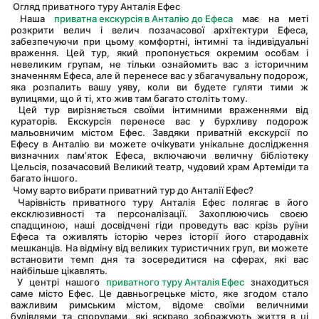
 Огляд приватного туру Анталія Ефес
 Наша 
приватна екскурсія в Анталію до Ефеса
 має на меті 
розкрити велич і велич позачасової архітектури Ефеса, 
забезпечуючи при цьому комфортні, інтимні та індивідуальні 
враження. Цей тур, який пропонується окремим особам і 
невеликим групам, не тільки ознайомить вас з історичним 
значенням Ефеса, але й перенесе вас у збагачувальну подорож, 
яка розпалить вашу уяву, коли ви будете гуляти тими ж 
вулицями, що й ті, хто жив там багато століть тому.
 Цей тур вирізняється своїми інтимними враженнями від 
кураторів. Екскурсія перенесе вас у бурхливу подорож 
мальовничим містом Ефес. Завдяки приватній екскурсії по 
Ефесу в Анталію ви можете очікувати унікальне дослідження 
визначних пам’яток Ефеса, включаючи величну бібліотеку 
Цельсія, позачасовий Великий театр, чудовий храм Артеміди та 
багато іншого.
 Чому варто вибрати приватний тур до Анталії Ефес?
 Чарівність приватного туру Анталія Ефес полягає в його 
ексклюзивності та персоналізації. Захоплюючись своєю 
спадщиною, наші досвідчені гіди проведуть вас крізь руїни 
Ефеса та оживлять історію через історії його стародавніх 
мешканців. На відміну від великих туристичних груп, ви можете 
встановити темп дня та зосередитися на сферах, які вас 
найбільше цікавлять.
 У центрі нашого 
приватного туру Анталія Ефес
 знаходиться 
саме місто Ефес. Це давньогрецьке місто, яке згодом стало 
важливим римським містом, відоме своїми величними 
будівлями та спорудами, які яскраво зображують життя в ці 