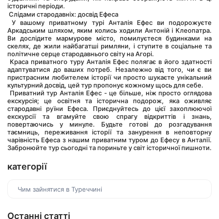
історичні періоди.
 Слідами стародавніх: досвід Ефеса
 У вашому приватному турі Анталія Ефес ви подорожуєте 
Аркадським шляхом, яким колись ходили Антоній і Клеопатра. 
Ви дослідите мармурове місто, помилуєтеся будинками на 
скелях, де жили найбагатші римляни, і ступите в соціальне та 
політичне серце стародавнього світу на Агорі.
 Краса приватного туру Анталія Ефес полягає в його здатності 
адаптуватися до ваших потреб. Незалежно від того, чи є ви 
пристрасним любителем історії чи просто шукаєте унікальний 
культурний досвід, цей тур пропонує кожному щось для себе.
 Приватний тур Анталія Ефес - це більше, ніж просто оглядова 
екскурсія; це освітня та історична подорож, яка оживляє 
стародавні руїни Ефеса. Приєднуйтесь до цієї захоплюючої 
екскурсії та вгамуйте свою спрагу відкриттів і знань, 
повертаючись у минуле. Будьте готові до розгадування 
таємниць, переживання історії та занурення в неповторну 
чарівність Ефеса з нашим приватним туром до Ефесу в Анталії. 
Забронюйте тур сьогодні та пориньте у світ історичної пишноти.
категорії
Чим зайнятися в Туреччині
Останні статті