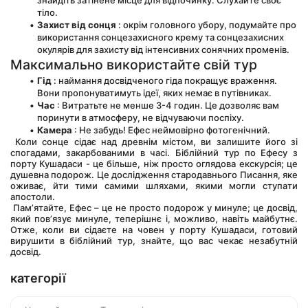
знайдіть затінене місце для відпочинку. Слухайте своє 
тіло.
Захист від сонця
 : окрім головного убору, подумайте про 
використання сонцезахисного крему та сонцезахисних 
окулярів для захисту від інтенсивних сонячних променів.
Максимально використайте свій тур
Гід
 : наймання досвідченого гіда покращує враження. 
Вони пропонуватимуть ідеї, яких немає в путівниках.
Час
 : Витратьте не менше 3-4 годин. Це дозволяє вам 
поринути в атмосферу, не відчуваючи поспіху.
Камера
 : Не забудь! Ефес неймовірно фотогенічний.
 Коли сонце сідає над древнім містом, ви залишите його зі 
спогадами, закарбованими в часі. Біблійний тур по Ефесу з 
порту Кушадаси - це більше, ніж просто оглядова екскурсія; це 
душевна подорож. Це дослідження стародавнього Писання, яке 
оживає, йти тими самими шляхами, якими могли ступати 
апостоли.
 Пам’ятайте, Ефес – це не просто подорож у минуле; це досвід, 
який пов’язує минуле, теперішнє і, можливо, навіть майбутнє. 
Отже, коли ви сідаєте на човен у порту Кушадаси, готовий 
вирушити в біблійний тур, знайте, що вас чекає незабутній 
досвід.
категорії