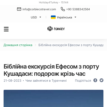
Holiday4Turkey - 15144
info@corbiecotravel.com
+90 5388342564
USD
Українська
Домашня сторінка
Біблійна екскурсія Ефесом з порту Кушадас
Біблійна екскурсія Ефесом з порту
Кушадаси: подорож крізь час
21-08-2023
Чим зайнятися в Туреччині
Поділіться