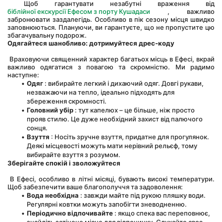
 Щоб гарантувати незабутні враження від
біблійної екскурсії Ефесом з порту Кушадаси
 , важливо 
забронювати заздалегідь. Особливо в пік сезону місця швидко 
заповнюються. Плануючи, ви гарантуєте, що не пропустите цю 
збагачувальну подорож.
Одягайтеся шанобливо: дотримуйтеся дрес-коду
 Враховуючи священний характер багатьох місць в Ефесі, вкрай 
важливо одягатися з повагою та скромністю. Ми радимо 
наступне:
Одяг
 : вибирайте легкий і дихаючий одяг. Довгі рукави, 
незважаючи на тепло, ідеально підходять для 
збереження скромності.
Головний убір
 : тут капелюх – це більше, ніж просто 
прояв стилю. Це дуже необхідний захист від палючого 
сонця.
Взуття
 : Носіть зручне взуття, придатне для прогулянок. 
Деякі місцевості можуть мати нерівний рельєф, тому 
вибирайте взуття з розумом.
Зберігайте спокій і зволожуйтеся
 В Ефесі, особливо в літні місяці, бувають високі температури. 
Щоб забезпечити ваше благополуччя та задоволення:
Вода необхідна
 : завжди майте під рукою пляшку води. 
Регулярні ковтки можуть запобігти зневодненню.
Періодично відпочивайте
 : якщо спека вас переповнює, 