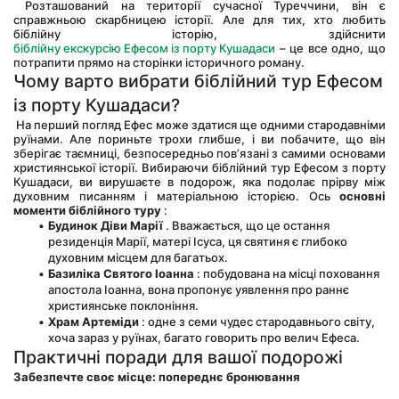
 Розташований на території сучасної Туреччини, він є 
справжньою скарбницею історії. Але для тих, хто любить 
біблійну історію, здійснити 
біблійну екскурсію Ефесом із порту Кушадаси
 – це все одно, що 
потрапити прямо на сторінки історичного роману.
Чому варто вибрати біблійний тур Ефесом 
із порту Кушадаси?
 На перший погляд Ефес може здатися ще одними стародавніми 
руїнами. Але пориньте трохи глибше, і ви побачите, що він 
зберігає таємниці, безпосередньо пов’язані з самими основами 
християнської історії. Вибираючи біблійний тур Ефесом з порту 
Кушадаси, ви вирушаєте в подорож, яка подолає прірву між 
духовним писанням і матеріальною історією. Ось 
основні 
моменти біблійного туру
 :
Будинок Діви Марії
 . Вважається, що це остання 
резиденція Марії, матері Ісуса, ця святиня є глибоко 
духовним місцем для багатьох.
Базиліка Святого Іоанна
 : побудована на місці поховання 
апостола Іоанна, вона пропонує уявлення про раннє 
християнське поклоніння.
Храм Артеміди
 : одне з семи чудес стародавнього світу, 
хоча зараз у руїнах, багато говорить про велич Ефеса.
Практичні поради для вашої подорожі
Забезпечте своє місце: попереднє бронювання