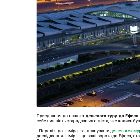
Приєднання до нашого 
дешевого туру до Ефеса 
себе пишність стародавнього міста, яке колись було 
 Переліт до Ізміра та планування
дешевої екскур
дослідження. Ізмір — це ваші ворота до Ефеса, ст