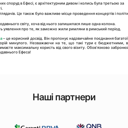
их споруд в Ефесі, є архітектурним дивом і колись була третьою за 
і.
глядачів. Це також було важливе місце проведення концертів і політи
одавнього світу, хоча від нього залишилася лише одна колона.
ають уявлення про те, як заможно жили римляни в римський період.
ра
 – це корисний досвід. Він пропонує надзвичайне поєднання багатої і
орій минулого. Незважаючи на те, що такі тури є бюджетними, в
имаєте максимальну користь від свого візиту. Обов’язково забронюй
одавнього Ефеса!
Наші партнери