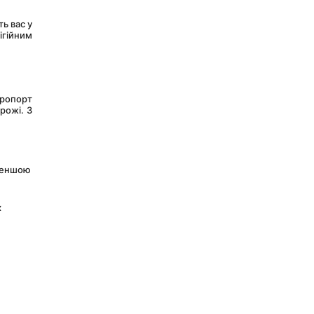
гійним 
ожі. З 
меншою 
 