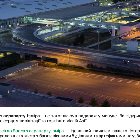
з аеропорту Ізміра
 – це захоплююча подорож у минуле. Ви відкриє
серцем цивілізації та торгівлі в Малій Азії.
сії до Ефеса з аеропорту Ізміра
 – ідеальний початок вашого істор
ародавнього міста з багатовіковими будівлями та артефактами на узб