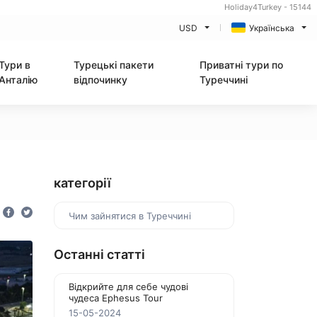
Holiday4Turkey - 15144
USD
Українська
Тури в
Турецькі пакети
Приватні тури по
Анталію
відпочинку
Туреччині
категорії
Чим зайнятися в Туреччині
Останні статті
Відкрийте для себе чудові
чудеса Ephesus Tour
15-05-2024