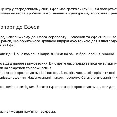
ашування міста зробили його значним культурним, торговим і релі
ропорт до Ефеса
і рейси, що робить його зручною відправною точкою для вашої подор
іста Ефес:
далегідь. Наша компанія надає знижки на раннє бронювання, значно 
ро відвідування в міжсезоння. Ви будете насолоджуватися не тільки 
и на авіарейси та проживання.
операторів пропонують різні пакети. Знайдіть час, щоб порівняти їхні 
співвідношення. Наша компанія також пропонує багато різноманітних
економічно вигідним. Багато туроператорів пропонують знижки для 
иє неймовірні пам’ятки, зокрема: