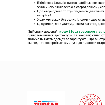
 Бібліотека Цельсія, одна з найбільш вражаюч
величиною бібліотекою в стародавньому світ
 Цей стародавній театр був домом для тисяч 
зустрічей.
 Храм Артеміди був одним із семи чудес стар
 Ці будинки, які були будинками багатіїв, д
 Здійснити дешевий 
тур до Ефеса з аеропорту Ізмі
приголомшливої архітектури та захоплюючих іст
знижують якість досвіду та гарантують, що ви отр
сьогодні та поверніться в минуле до пишноти стар