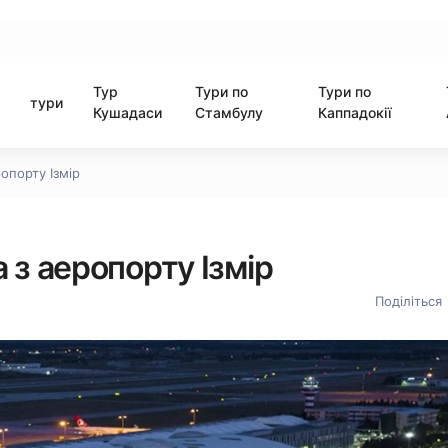
Тур
Тури по
Тури по
тури
Кушадаси
Стамбулу
Каппадокії
опорту Ізмір
 з аеропорту Ізмір
Поділіться