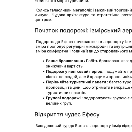
Егейського моря Туреччини.
 Колись галасливий мегаполіс і важливий торговий центр у стародавньому світі, Ефес має вражаючі руїни, які повертають вас у 
минуле. Чудова архітектура та стратегічне розт
центром.
Початок подорожі: Ізмірський ае
 Подорож до Ефеса починається в аеропорту Ізміра, найближчому до Ефеса аеропорту. Сучасний та ефективний аеропорт 
Ізміра пропонує регулярні міжнародні та внутрішн
Ізміра комфортна 1 година їзди до стародавнього м
Раннє бронювання
 : Робіть бронювання заз
знижуючи вартість.
Подорож у непіковий період
 : подумайте п
кількістю людей, але й кращими пропозиціям
Порівняйте туристичні пакети
 : багато тур
пропозиції та ціни, щоб отримати найкраще 
туристичних пакетів.
Групові подорожі
 : подорожувати групою є 
великих груп.
Відкриття чудес Ефесу
 Ваш дешевий тур до Ефеса з аеропорту Ізмір відкр